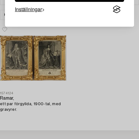
Inställningar
KONST
ÖVRIGT
RENSA ALLA
1574124
Ramar,
ett par förgyllda, 1900-tal, med
gravyrer.