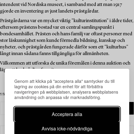
intendent vid Nordiska museet, i samband med att man 1917
gjorde en inventering av just landets prästgårdar.
Prästgårdarna var en mycket viktig "kulturinstitution" i äldre tider,
eftersom prästens bostad var en central samlingspunkt i
bondesamhället. Prästen och hans familj var oftast personer med
stor läskunnighet som kunde förmedla bildning, kunskap och
nyheter, och prästgården fungerade därför som ett "kulturhus"
långt innan sådana fanns tillgängliga för allmänheten.
Välkommen att utforska de unika föremålen i denna auktion och
lägg ett bud på dina favoriter.
Genom att klicka på "acceptera alla" samtycker du till
lagring av cookies på din enhet för att förbättra
navigeringen på webbplatsen, analysera webbplatsens
1 föremål
användning och anpassa vår marknadsföring.
Acceptera alla
Avvisa icke-nödvändiga
Filter