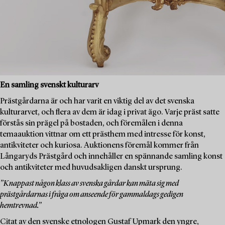
En samling svenskt kulturarv
Prästgårdarna är och har varit en viktig del av det svenska
kulturarvet, och flera av dem är idag i privat ägo. Varje präst satte
förstås sin prägel på bostaden, och föremålen i denna
temaauktion vittnar om ett prästhem med intresse för konst,
antikviteter och kuriosa. Auktionens föremål kommer från
Långaryds Prästgård och innehåller en spännande samling konst
och antikviteter med huvudsakligen danskt ursprung.
”Knappast någon klass av svenska gårdar kan mäta sig med
prästgårdarnas i fråga om anseende för gammaldags gedigen
hemtrevnad.”
Citat av den svenske etnologen Gustaf Upmark den yngre,