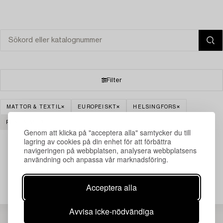
Filter
MATTOR & TEXTIL
EUROPEISKT
HELSINGFORS
RENSA ALLA
Genom att klicka på "acceptera alla" samtycker du till
lagring av cookies på din enhet för att förbättra
navigeringen på webbplatsen, analysera webbplatsens
användning och anpassa vår marknadsföring.
Din sökning gav ingen träff just nu.
Acceptera alla
Avvisa icke-nödvändiga