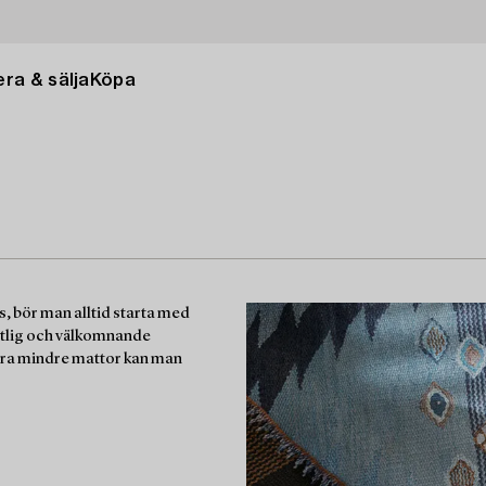
ra & sälja
Köpa
ts, bör man alltid starta med
ytlig och välkomnande
lera mindre mattor kan man