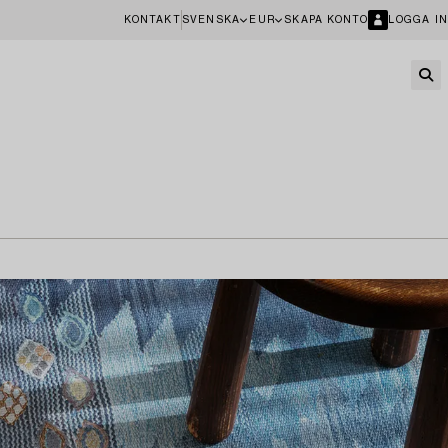
KONTAKT
SVENSKA
EUR
SKAPA KONTO
LOGGA IN