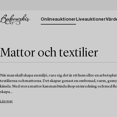
Onlineauktioner
Liveauktioner
Värde
Mattor och textilier
När man skall skapa en miljö, vare sig det är ett hem eller en arbetspla
textilierna och mattorna. Det skapar genast en ombonad, varm, gem
känsla. Med stora mattor kan man binda ihop en inredning och med f
skapa...
Läs mer