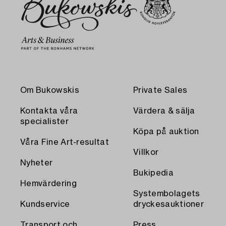
Om Bukowskis
Private Sales
Kontakta våra
Värdera & sälja
specialister
Köpa på auktion
Våra Fine Art-resultat
Villkor
Nyheter
Bukipedia
Hemvärdering
Systembolagets
Kundservice
dryckesauktioner
Transport och
Press