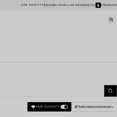
OTA YHTEYTTÄ
SUOMI
EUR
LUO ASIAKASTILI
KIRJAUDU
Aakkosjärjestyksessä
VAIN SUOSIKIT