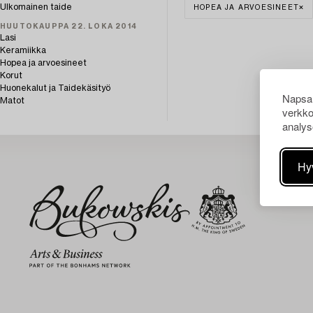
Ulkomainen taide
HOPEA JA ARVOESINEET
HUUTOKAUPPA 22. LOKA 2014
Lasi
Keramiikka
Hopea ja arvoesineet
Korut
Huonekalut ja Taidekäsityö
Napsau
Matot
verkko
analys
Hy