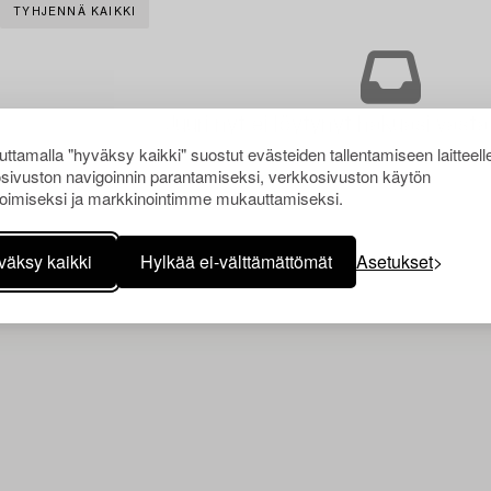
TYHJENNÄ KAIKKI
Juuri nyt ei löytynyt hakuasi vasta
ttamalla "hyväksy kaikki" suostut evästeiden tallentamiseen laitteell
sivuston navigoinnin parantamiseksi, verkkosivuston käytön
oimiseksi ja markkinointimme mukauttamiseksi.
väksy kaikki
Hylkää ei-välttämättömät
Asetukset