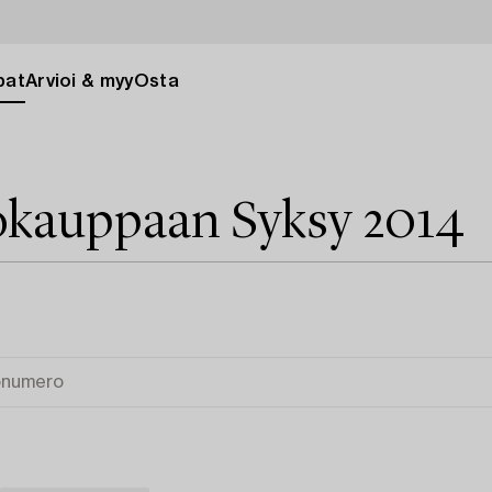
pat
Arvioi & myy
Osta
kauppaan Syksy 2014