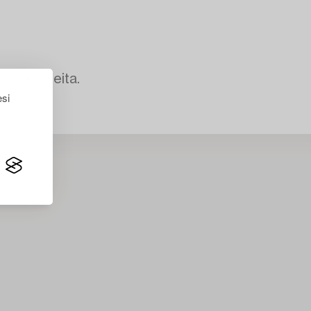
avia kohteita.
esi