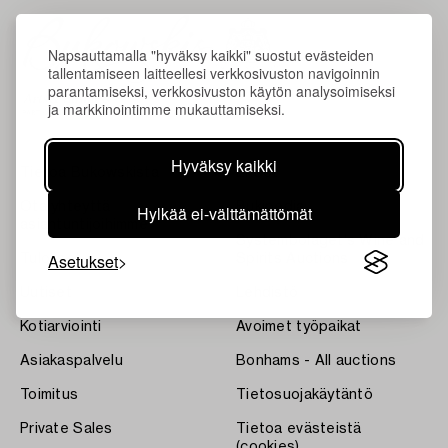
Napsauttamalla "hyväksy kaikki" suostut evästeiden
tallentamiseen laitteellesi verkkosivuston navigoinnin
parantamiseksi, verkkosivuston käytön analysoimiseksi
ja markkinointimme mukauttamiseksi.
Hyväksy kaikki
Tietoa Bukowskista
Ehdot
Ota yhteyttä
Bukipedia
Hylkää ei-välttämättömät
asiantuntijoihimme
Systembolaget's Wine and
Asetukset
Tulokset
Spirits Auctions
Uutiset
Lehdistö
Kotiarviointi
Avoimet työpaikat
Asiakaspalvelu
Bonhams - All auctions
Toimitus
Tietosuojakäytäntö
Private Sales
Tietoa evästeistä
(cookies)