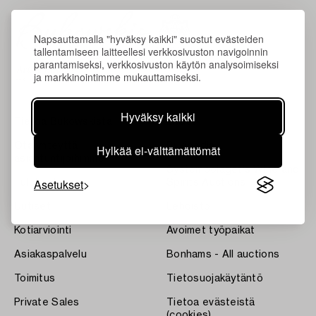
Napsauttamalla "hyväksy kaikki" suostut evästeiden
tallentamiseen laitteellesi verkkosivuston navigoinnin
parantamiseksi, verkkosivuston käytön analysoimiseksi
ja markkinointimme mukauttamiseksi.
Hyväksy kaikki
Tietoa Bukowskista
Ehdot
Ota yhteyttä
Bukipedia
Hylkää ei-välttämättömät
asiantuntijoihimme
Systembolaget's Wine and
Asetukset
Tulokset
Spirits Auctions
Uutiset
Lehdistö
Kotiarviointi
Avoimet työpaikat
Asiakaspalvelu
Bonhams - All auctions
Toimitus
Tietosuojakäytäntö
Private Sales
Tietoa evästeistä
(cookies)