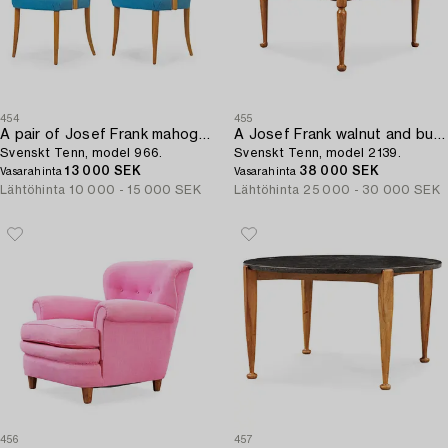
454
455
A pair of Josef Frank mahogany chairs,
A Josef Frank walnut and burled wood sofa table,
Svenskt Tenn, model 966.
Svenskt Tenn, model 2139.
13 000 SEK
38 000 SEK
Vasarahinta
Vasarahinta
Lähtöhinta
10 000 - 15 000 SEK
Lähtöhinta
25 000 - 30 000 SEK
456
457