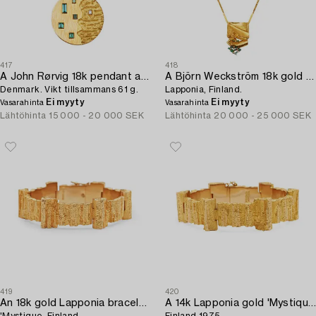
417
418
A John Rørvig 18k pendant and 14k chain,
A Björn Weckström 18k gold pendant with turmalines and a chain,
Denmark. Vikt tillsammans 61 g.
Lapponia, Finland.
Ei myyty
Ei myyty
Vasarahinta
Vasarahinta
Lähtöhinta
15 000 - 20 000 SEK
Lähtöhinta
20 000 - 25 000 SEK
419
420
An 18k gold Lapponia bracelet,
A 14k Lapponia gold 'Mystique' bracelet,