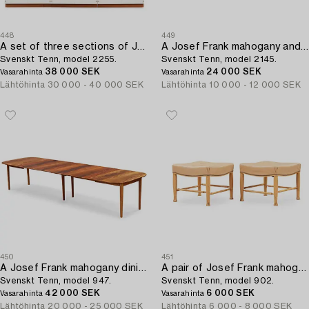
448
449
A set of three sections of Josef Frank book shelves,
A Josef Frank mahogany and rattan daybed,
Svenskt Tenn, model 2255.
Svenskt Tenn, model 2145.
38 000 SEK
24 000 SEK
Vasarahinta
Vasarahinta
Lähtöhinta
30 000 - 40 000 SEK
Lähtöhinta
10 000 - 12 000 SEK
450
451
A Josef Frank mahogany dining table,
A pair of Josef Frank mahogany and beige leather stools,
Svenskt Tenn, model 947.
Svenskt Tenn, model 902.
42 000 SEK
6 000 SEK
Vasarahinta
Vasarahinta
Lähtöhinta
20 000 - 25 000 SEK
Lähtöhinta
6 000 - 8 000 SEK