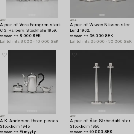
403
404
A pair of Vera Ferngren sterling candlesticks,
A pair of Wiwen Nilsson sterling candlesticks,
C.G. Hallberg, Stockholm 1959.
Lund 1962.
8 000 SEK
36 000 SEK
Vasarahinta
Vasarahinta
Lähtöhinta
8 000 - 10 000 SEK
Lähtöhinta
25 000 - 30 000 SEK
405
406
A K. Anderson three pieces set of coffee service,
A pair of Åke Strömdahl sterling candlesticks,
Stockholm 1945.
Stockholm 1956.
Ei myyty
10 000 SEK
Vasarahinta
Vasarahinta