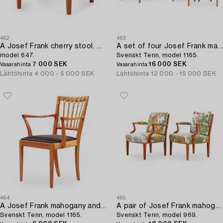
462
463
A Josef Frank cherry stool. Svenskt Tenn,
A set of four Josef Frank mahogany and rattan chairs,
model 647.
Svenskt Tenn, model 1165.
7 000 SEK
16 000 SEK
Vasarahinta
Vasarahinta
Lähtöhinta
4 000 - 5 000 SEK
Lähtöhinta
12 000 - 15 000 SEK
464
465
A Josef Frank mahogany and rattan armchair,
A pair of Josef Frank mahogany and rattan armchairs,
Svenskt Tenn, model 1165.
Svenskt Tenn, model 969.