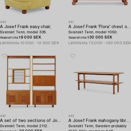
440
441
A Josef Frank easy chair,
A Josef Frank 'Flora' chest of drawers,
Svenskt Tenn, model 336.
Svenskt Tenn, model 1050.
19 000 SEK
130 000 SEK
Vasarahinta
Vasarahinta
Lähtöhinta
10 000 - 12 000 SEK
Lähtöhinta
75 000 - 100 000 SEK
442
443
A set of two sections of Josef Frank mahogany book cases,
A Josef Frank mahogany library table,
Svenskt Tenn, model 2112.
Svenskt Tenn, Sweden probably