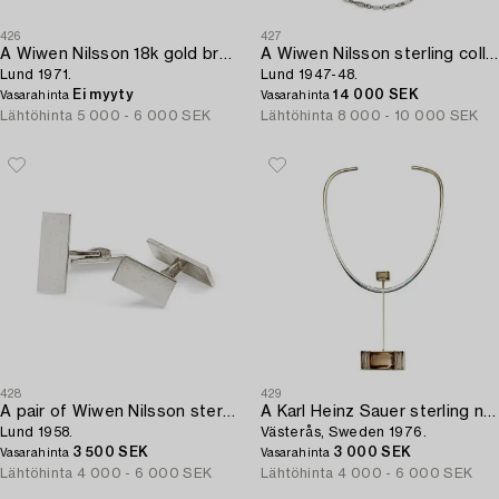
426
427
A Wiwen Nilsson 18k gold brooch with a facet cut rock crystal,
A Wiwen Nilsson sterling collier and bracelet,
Lund 1971.
Lund 1947-48.
Ei myyty
14 000 SEK
Vasarahinta
Vasarahinta
Lähtöhinta
5 000 - 6 000 SEK
Lähtöhinta
8 000 - 10 000 SEK
428
429
A pair of Wiwen Nilsson sterling cuff-links,
A Karl Heinz Sauer sterling necklace with facet cup smoke topazes,
Lund 1958.
Västerås, Sweden 1976.
3 500 SEK
3 000 SEK
Vasarahinta
Vasarahinta
Lähtöhinta
4 000 - 6 000 SEK
Lähtöhinta
4 000 - 6 000 SEK