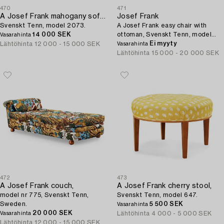
470
471
A Josef Frank mahogany sofa table,
Josef Frank
Svenskt Tenn, model 2073.
A Josef Frank easy chair with
14 000 SEK
ottoman, Svenskt Tenn, model
Vasarahinta
336.
Ei myyty
Lähtöhinta
12 000 - 15 000 SEK
Vasarahinta
Lähtöhinta
15 000 - 20 000 SEK
472
473
A Josef Frank couch,
A Josef Frank cherry stool,
model nr 775, Svenskt Tenn,
Svenskt Tenn, model 647.
Sweden.
5 500 SEK
Vasarahinta
20 000 SEK
Lähtöhinta
4 000 - 5 000 SEK
Vasarahinta
Lähtöhinta
12 000 - 15 000 SEK