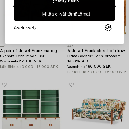
Hylkää ei-välttämättömät
Asetukset
446
447
A pair of Josef Frank mahogany armchairs,
A Josef Frank chest of drawers "Tyresöbyrån",
Svenskt Tenn, model 868.
Firma Svenskt Tenn, probably
22 000 SEK
1950's-60's.
Vasarahinta
190 000 SEK
Lähtöhinta
10 000 - 15 000 SEK
Vasarahinta
Lähtöhinta
50 000 - 75 000 SEK