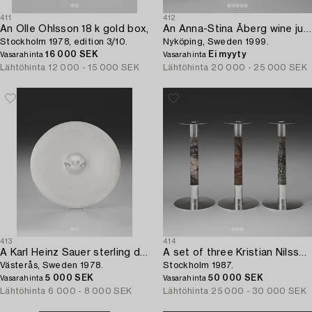
411
412
An Olle Ohlsson 18 k gold box,
An Anna-Stina Åberg wine jug,
Stockholm 1978, edition 3/10.
Nyköping, Sweden 1999.
16 000 SEK
Ei myyty
Vasarahinta
Vasarahinta
Lähtöhinta
12 000 - 15 000 SEK
Lähtöhinta
20 000 - 25 000 SEK
413
414
A Karl Heinz Sauer sterling dish,
A set of three Kristian Nilsson sterling candlesticks,
Västerås, Sweden 1978.
Stockholm 1987.
5 000 SEK
50 000 SEK
Vasarahinta
Vasarahinta
Lähtöhinta
6 000 - 8 000 SEK
Lähtöhinta
25 000 - 30 000 SEK