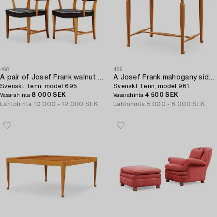
468
469
A pair of Josef Frank walnut and black leather armchairs,
A Josef Frank mahogany side table,
Svenskt Tenn, model 695.
Svenskt Tenn, model 961.
8 000 SEK
4 500 SEK
Vasarahinta
Vasarahinta
Lähtöhinta
10 000 - 12 000 SEK
Lähtöhinta
5 000 - 6 000 SEK