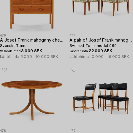
476
477
A Josef Frank mahogany chest of drawers,
A pair of Josef Frank mahogany armchairs,
Svenskt Tenn.
Svenskt Tenn, model 969.
18 000 SEK
22 000 SEK
Vasarahinta
Vasarahinta
Lähtöhinta
8 000 - 10 000 SEK
Lähtöhinta
10 000 - 15 000 SEK
478
479