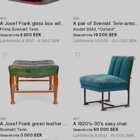
484
485
A Josef Frank glass box with pewter fittings,
A pair of Svenskt Tenn armchairs with ottomans,
Firma Svenskt Tenn.
model 3543, "Oxford".
5 500 SEK
19 000 SEK
Vasarahinta
Vasarahinta
Lähtöhinta
4 000 - 6 000 SEK
Lähtöhinta
15 000 - 20 000 SEK
486
487
A Josef Frank green leather and mahogany stool,
A 1920's-30's easy chair.
Svenskt Tenn.
60 000 SEK
Vasarahinta
3 000 SEK
Lähtöhinta
8 000 - 10 000 SEK
Vasarahinta