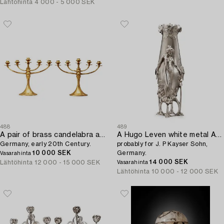
Lähtöhinta
4 000 - 5 000 SEK
488
489
A pair of brass candelabra attributed to Bruno Paul,
A Hugo Leven white metal Art Nouveau vase,
Germany, early 20th Century.
probably for J. P Kayser Sohn,
10 000 SEK
Germany.
Vasarahinta
14 000 SEK
Lähtöhinta
12 000 - 15 000 SEK
Vasarahinta
Lähtöhinta
10 000 - 12 000 SEK