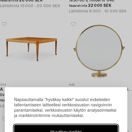
20 000 SEK
1950-60's, model nr 648.
Vasarahinta
22 000 SEK
Lähtöhinta
15 000 - 20 000 SEK
Vasarahinta
Lähtöhinta
8 000 - 10 000 SEK
444
445
A Josef Frank mahogany sofa table,
A Josef Frank brass table mirror,
Svenskt Tenn, model 2073.
Svenskt Tenn, model 2214.
Napsauttamalla "hyväksy kaikki" suostut evästeiden
10 000 SEK
18 000 SEK
Vasarahinta
Vasarahinta
tallentamiseen laitteellesi verkkosivuston navigoinnin
Lähtöhinta
12 000 - 15 000 SEK
Lähtöhinta
5 000 - 6 000 SEK
parantamiseksi, verkkosivuston käytön analysoimiseksi
ja markkinointimme mukauttamiseksi.
Hyväksy kaikki