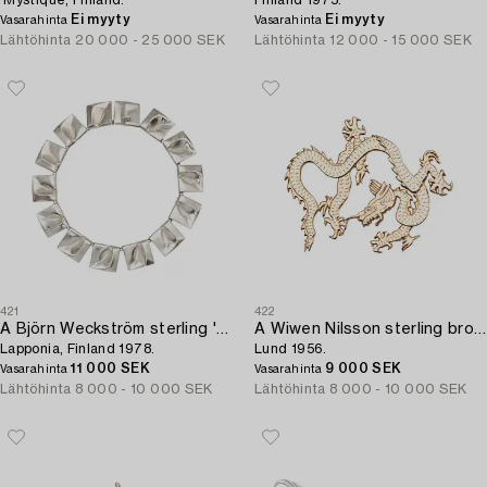
'Mystique, Finland.
Finland 1975.
Ei myyty
Ei myyty
Vasarahinta
Vasarahinta
Lähtöhinta
20 000 - 25 000 SEK
Lähtöhinta
12 000 - 15 000 SEK
421
422
A Björn Weckström sterling 'Planetary Valleys' sterling collier,
A Wiwen Nilsson sterling brooch of a dragon,
Lapponia, Finland 1978.
Lund 1956.
11 000 SEK
9 000 SEK
Vasarahinta
Vasarahinta
Lähtöhinta
8 000 - 10 000 SEK
Lähtöhinta
8 000 - 10 000 SEK