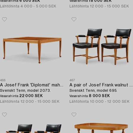
6 000 SEK
18 000 SEK
Vasarahinta
Vasarahinta
Lähtöhinta
4 000 - 5 000 SEK
Lähtöhinta
12 000 - 15 000 SEK
466
467
A Josef Frank 'Diplomat' mahogany sofa table,
A pair of Josef Frank walnut and black leather armchairs,
Svenskt Tenn, model 2073.
Svenskt Tenn, model 695.
22 000 SEK
8 000 SEK
Vasarahinta
Vasarahinta
Lähtöhinta
12 000 - 15 000 SEK
Lähtöhinta
10 000 - 12 000 SEK