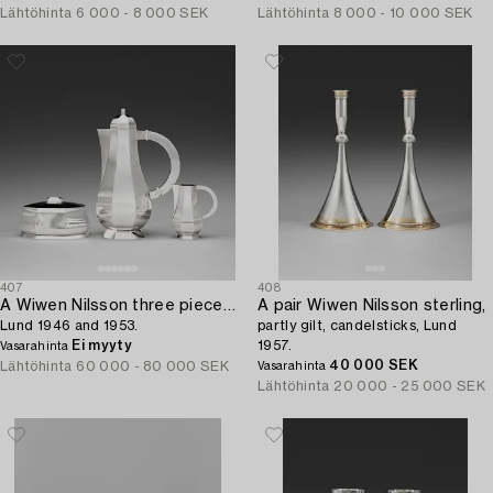
Lähtöhinta
6 000 - 8 000 SEK
Lähtöhinta
8 000 - 10 000 SEK
407
408
A Wiwen Nilsson three pieces of sterling coffee service,
A pair Wiwen Nilsson sterling,
Lund 1946 and 1953.
partly gilt, candelsticks, Lund
Ei myyty
1957.
Vasarahinta
40 000 SEK
Lähtöhinta
60 000 - 80 000 SEK
Vasarahinta
Lähtöhinta
20 000 - 25 000 SEK