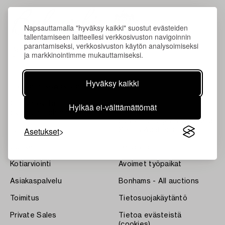
Napsauttamalla "hyväksy kaikki" suostut evästeiden
tallentamiseen laitteellesi verkkosivuston navigoinnin
parantamiseksi, verkkosivuston käytön analysoimiseksi
ja markkinointimme mukauttamiseksi.
Hyväksy kaikki
Tietoa Bukowskista
Ehdot
Ota yhteyttä
Bukipedia
Hylkää ei-välttämättömät
asiantuntijoihimme
Systembolaget's Wine and
Asetukset
Tulokset
Spirits Auctions
Uutiset
Lehdistö
Kotiarviointi
Avoimet työpaikat
Asiakaspalvelu
Bonhams - All auctions
Toimitus
Tietosuojakäytäntö
Private Sales
Tietoa evästeistä
(cookies)