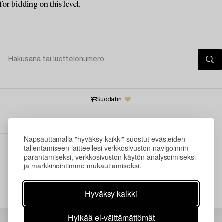
for bidding on this level.
Suodatin
HUONEKALUT JA TAIDEKÄSITYÖ
TYHJENNÄ KAIKKI
Napsauttamalla "hyväksy kaikki" suostut evästeiden
tallentamiseen laitteellesi verkkosivuston navigoinnin
parantamiseksi, verkkosivuston käytön analysoimiseksi
ja markkinointimme mukauttamiseksi.
Juuri nyt ei löytynyt hakuasi vastaavia kohteita.
Hyväksy kaikki
Hylkää ei-välttämättömät