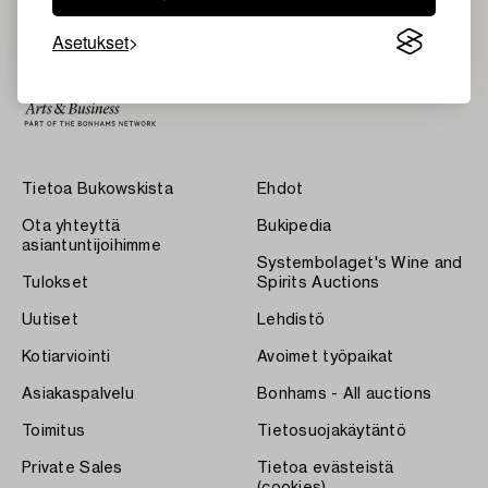
Asetukset
Tietoa Bukowskista
Ehdot
Ota yhteyttä
Bukipedia
asiantuntijoihimme
Systembolaget's Wine and
Tulokset
Spirits Auctions
Uutiset
Lehdistö
Kotiarviointi
Avoimet työpaikat
Asiakaspalvelu
Bonhams - All auctions
Toimitus
Tietosuojakäytäntö
Private Sales
Tietoa evästeistä
(cookies)