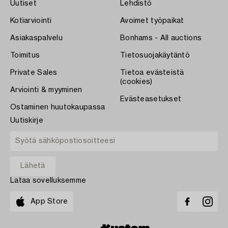
Uutiset
Lehdistö
Kotiarviointi
Avoimet työpaikat
Asiakaspalvelu
Bonhams - All auctions
Toimitus
Tietosuojakäytäntö
Private Sales
Tietoa evästeistä
(cookies)
Arviointi & myyminen
Evästeasetukset
Ostaminen huutokaupassa
Uutiskirje
Lataa sovelluksemme
App Store