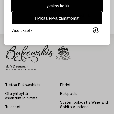
Hyväksy kaikki
Juuri nyt ei löytynyt hakuasi vastaavia kohteita.
Hylkää ei-välttämättömät
Asetukset
Tietoa Bukowskista
Ehdot
Ota yhteyttä
Bukipedia
asiantuntijoihimme
Systembolaget's Wine and
Tulokset
Spirits Auctions