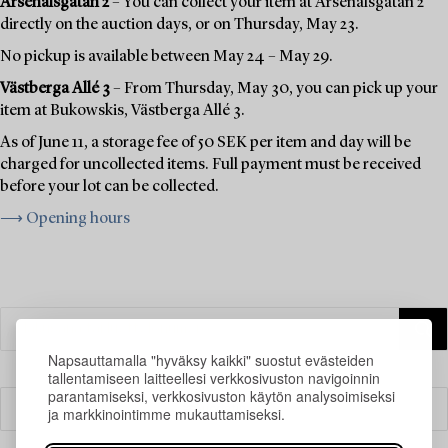
Arsenalsgatan 2
– You can collect your item at Arsenalsgatan 2
directly on the auction days, or on Thursday, May 23.
No pickup is available between May 24 – May 29.
Västberga Allé 3
– From Thursday, May 30, you can pick up your
item at Bukowskis, Västberga Allé 3.
As of June 11, a storage fee of 50 SEK per item and day will be
charged for uncollected items. Full payment must be received
before your lot can be collected.
⟶ Opening hours
Napsauttamalla "hyväksy kaikki" suostut evästeiden
tallentamiseen laitteellesi verkkosivuston navigoinnin
parantamiseksi, verkkosivuston käytön analysoimiseksi
Suodatin
ja markkinointimme mukauttamiseksi.