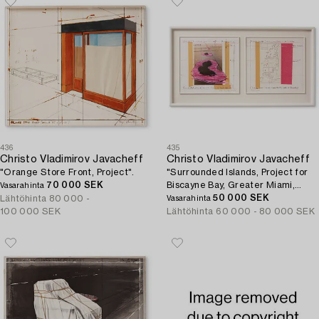
436
435
Christo Vladimirov Javacheff
Christo Vladimirov Javacheff
"Orange Store Front, Project".
"Surrounded Islands, Project for
70 000 SEK
Biscayne Bay, Greater Miami,
Vasarahinta
Florida".
50 000 SEK
Lähtöhinta
80 000 -
Vasarahinta
100 000 SEK
Lähtöhinta
60 000 - 80 000 SEK