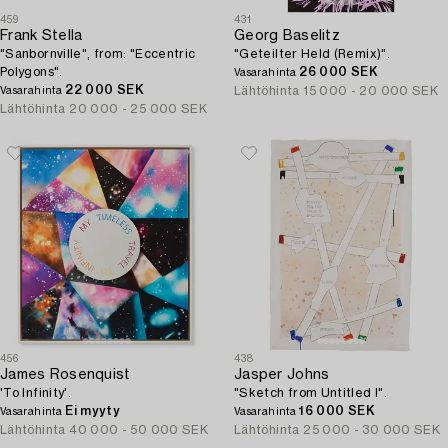
459
431
Frank Stella
Georg Baselitz
"Sanbornville", from: "Eccentric
"Geteilter Held (Remix)".
Polygons".
26 000 SEK
Vasarahinta
22 000 SEK
Lähtöhinta
15 000 - 20 000 SEK
Vasarahinta
Lähtöhinta
20 000 - 25 000 SEK
456
438
James Rosenquist
Jasper Johns
'To Infinity'.
"Sketch from Untitled I".
Ei myyty
16 000 SEK
Vasarahinta
Vasarahinta
Lähtöhinta
40 000 - 50 000 SEK
Lähtöhinta
25 000 - 30 000 SEK