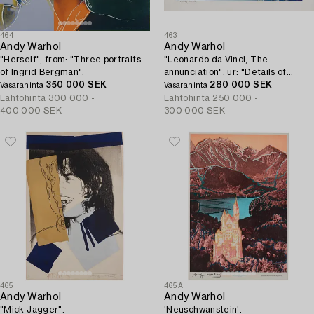
464
463
Andy Warhol
Andy Warhol
"Herself", from: "Three portraits
"Leonardo da Vinci, The
of Ingrid Bergman".
annunciation", ur: "Details of
350 000 SEK
renaissance paintings".
280 000 SEK
Vasarahinta
Vasarahinta
Lähtöhinta
300 000 -
Lähtöhinta
250 000 -
400 000 SEK
300 000 SEK
465
465A
Andy Warhol
Andy Warhol
"Mick Jagger".
'Neuschwanstein'.