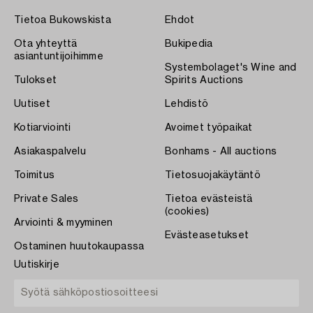
Tietoa Bukowskista
Ehdot
Ota yhteyttä
Bukipedia
asiantuntijoihimme
Systembolaget's Wine and
Tulokset
Spirits Auctions
Uutiset
Lehdistö
Kotiarviointi
Avoimet työpaikat
Asiakaspalvelu
Bonhams - All auctions
Toimitus
Tietosuojakäytäntö
Private Sales
Tietoa evästeistä
(cookies)
Arviointi & myyminen
Evästeasetukset
Ostaminen huutokaupassa
Uutiskirje