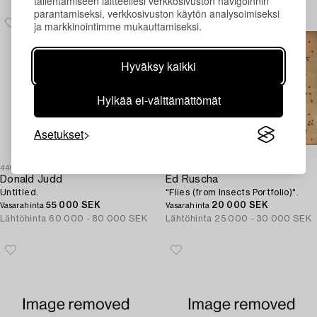
tallentamiseen laitteellesi verkkosivuston navigoinnin
parantamiseksi, verkkosivuston käytön analysoimiseksi
ja markkinointimme mukauttamiseksi.
Hyväksy kaikki
Hylkää ei-välttämättömät
Asetukset
446
457
Donald Judd
Ed Ruscha
Untitled.
"Flies (from Insects Portfolio)".
55 000 SEK
20 000 SEK
Vasarahinta
Vasarahinta
Lähtöhinta
60 000 - 80 000 SEK
Lähtöhinta
25 000 - 30 000 SEK