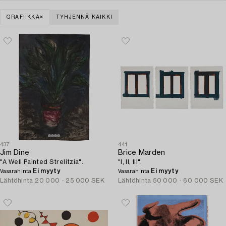
GRAFIIKKA
TYHJENNÄ KAIKKI
437
441
Jim Dine
Brice Marden
"A Well Painted Strelitzia".
"I, II, III".
Ei myyty
Ei myyty
Vasarahinta
Vasarahinta
Lähtöhinta
20 000 - 25 000 SEK
Lähtöhinta
50 000 - 60 000 SEK