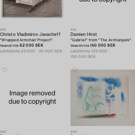
434
442
Christo Vladimirov Javacheff
Damien Hirst
"Wrapped Armchair Project".
"Gabriel" from "The Archangels".
62 000 SEK
150 000 SEK
Vasarahinta
Vasarahinta
Lähtöhinta
25 000 - 30 000 SEK
Lähtöhinta
125 000 -
150 000 SEK
440
444