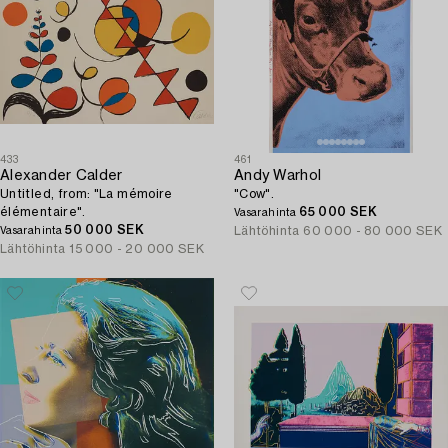
433
461
Alexander Calder
Andy Warhol
Untitled, from: "La mémoire
"Cow".
élémentaire".
65 000 SEK
Vasarahinta
50 000 SEK
Lähtöhinta
60 000 - 80 000 SEK
Vasarahinta
Lähtöhinta
15 000 - 20 000 SEK