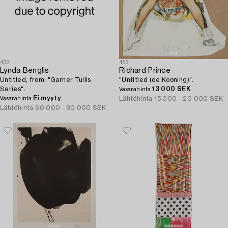
432
453
Lynda Benglis
Richard Prince
Untitled, from: "Garner Tullis
"Untitled (de Kooning)".
Series".
13 000 SEK
Vasarahinta
Ei myyty
Lähtöhinta
15 000 - 20 000 SEK
Vasarahinta
Lähtöhinta
60 000 - 80 000 SEK