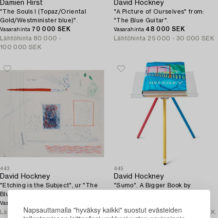
Damien Hirst
David Hockney
"The Souls I (Topaz/Oriental
"A Picture of Ourselves" from:
Gold/Westminister blue)".
"The Blue Guitar".
70 000 SEK
48 000 SEK
Vasarahinta
Vasarahinta
Lähtöhinta
80 000 -
Lähtöhinta
25 000 - 30 000 SEK
100 000 SEK
443
445
David Hockney
David Hockney
"Etching is the Subject", ur "The
"Sumo". A Bigger Book by
Blue Guitar".
Taschen.
26 000 SEK
Ei myyty
Vasarahinta
Vasarahinta
Napsauttamalla "hyväksy kaikki" suostut evästeiden
Lähtöhinta
20 000 - 25 000 SEK
Lähtöhinta
30 000 - 40 000 SEK