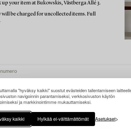
up your item at Bukowskis, Västberga Allé 3.
 will be charged for uncollected items. Full
.
ttamalla "hyväksy kaikki" suostut evästeiden tallentamiseen laitteell
sivuston navigoinnin parantamiseksi, verkkosivuston käytön
oimiseksi ja markkinointimme mukauttamiseksi.
KI
väksy kaikki
Hylkää ei-välttämättömät
Asetukset