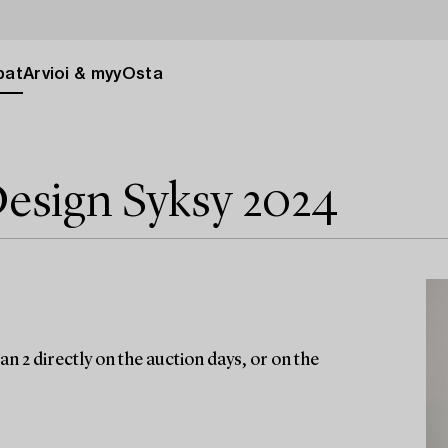
pat
Arvioi & myy
Osta
esign Syksy 2024
n 2 directly on the auction days, or on the