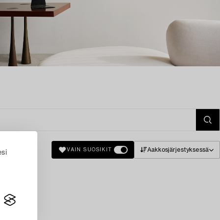
esi
Aakkosjärjestyksessä
VAIN SUOSIKIT