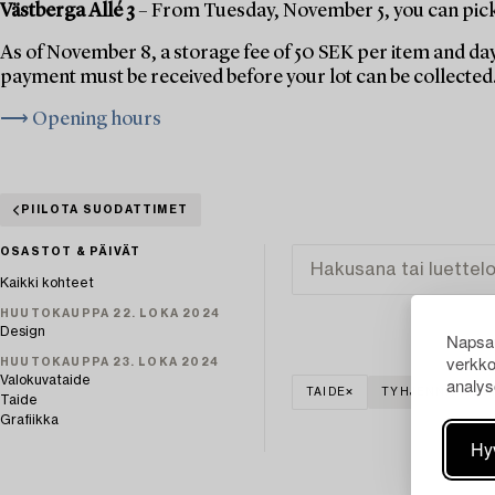
Västberga Allé 3
– From Tuesday, November 5, you can pick 
As of November 8, a storage fee of 50 SEK per item and day
payment must be received before your lot can be collected
⟶ Opening hours
PIILOTA SUODATTIMET
OSASTOT & PÄIVÄT
Kaikki kohteet
HUUTOKAUPPA 22. LOKA 2024
Design
Napsau
verkko
HUUTOKAUPPA 23. LOKA 2024
Valokuvataide
analys
TAIDE
TYHJENNÄ KAIK
Taide
Grafiikka
Hy