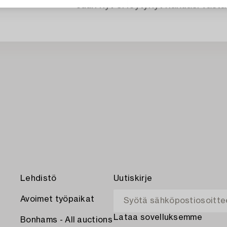
Juuri nyt ei löytynyt hakuasi vasta
Lehdistö
Uutiskirje
Avoimet työpaikat
Lataa sovelluksemme
Bonhams - All auctions