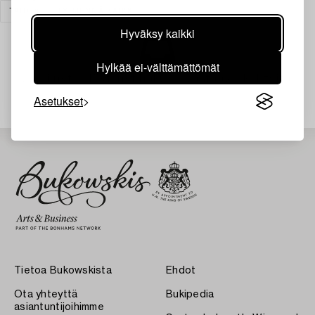
TAIDE
TYHJENNÄ KAIKKI
Hyväksy kaikki
Hylkää ei-välttämättömät
Juuri nyt ei löytynyt hakuasi vastaavia kohteita.
Asetukset
Tietoa Bukowskista
Ehdot
Ota yhteyttä
Bukipedia
asiantuntijoihimme