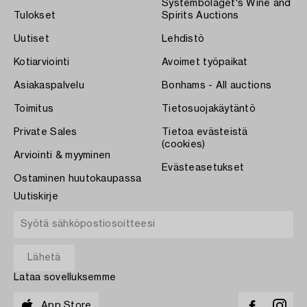
Systembolaget's Wine and
Tulokset
Spirits Auctions
Uutiset
Lehdistö
Kotiarviointi
Avoimet työpaikat
Asiakaspalvelu
Bonhams - All auctions
Toimitus
Tietosuojakäytäntö
Private Sales
Tietoa evästeistä
(cookies)
Arviointi & myyminen
Evästeasetukset
Ostaminen huutokaupassa
Uutiskirje
Lataa sovelluksemme
App Store