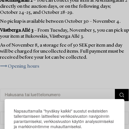
Arsenalsgatan 2
– You can collect your item at Arsenalsgatan 2
directly on the auction days, or on the following days;
October 24–25, and October 28–29.
No pickup is available between October 30 – November 4.
Västberga Allé 3
– From Tuesday, November 5, you can pick up
your item at Bukowskis, Västberga Allé 3.
As of November 8, a storage fee of 50 SEK per item and day
will be charged for uncollected items. Full payment must be
received before your lot can be collected.
⟶ Opening hours
Napsauttamalla "hyväksy kaikki" suostut evästeiden
tallentamiseen laitteellesi verkkosivuston navigoinnin
Suodatin
parantamiseksi, verkkosivuston käytön analysoimiseksi
ja markkinointimme mukauttamiseksi.