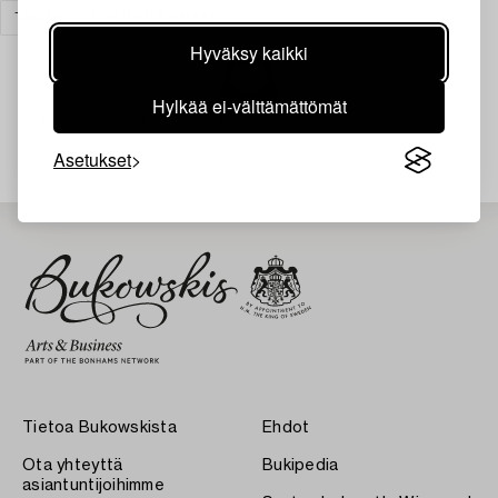
TAIDE
TYHJENNÄ KAIKKI
Hyväksy kaikki
Hylkää ei-välttämättömät
Juuri nyt ei löytynyt hakuasi vastaavia kohteita.
Asetukset
Tietoa Bukowskista
Ehdot
Ota yhteyttä
Bukipedia
asiantuntijoihimme