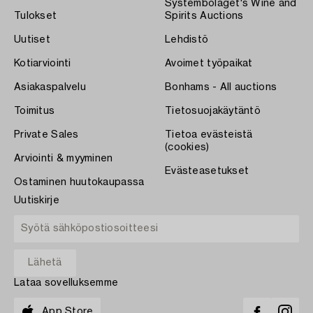
Systembolaget's Wine and
Tulokset
Spirits Auctions
Uutiset
Lehdistö
Kotiarviointi
Avoimet työpaikat
Asiakaspalvelu
Bonhams - All auctions
Toimitus
Tietosuojakäytäntö
Private Sales
Tietoa evästeistä
(cookies)
Arviointi & myyminen
Evästeasetukset
Ostaminen huutokaupassa
Uutiskirje
Lataa sovelluksemme
App Store