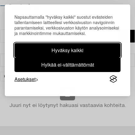
⟶ Opening hours
Napsauttamalla "hyväksy kaikki" suostut evästeiden
tallentamiseen laitteellesi verkkosivuston navigoinnin
parantamiseksi, verkkosivuston käytön analysoimiseksi
ja markkinointimme mukauttamiseksi.
Hyväksy kaikki
Suodatin
Hylkää ei-välttämättömät
KORUT
TYHJENNÄ KAIKKI
Asetukset
Juuri nyt ei löytynyt hakuasi vastaavia kohteita.