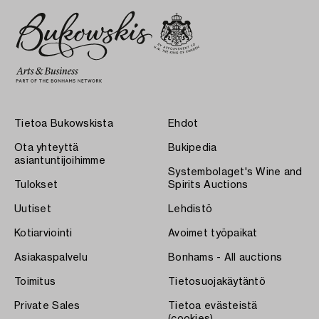
Tietoa Bukowskista
Ehdot
Ota yhteyttä
Bukipedia
asiantuntijoihimme
Systembolaget's Wine and
Tulokset
Spirits Auctions
Uutiset
Lehdistö
Kotiarviointi
Avoimet työpaikat
Asiakaspalvelu
Bonhams - All auctions
Toimitus
Tietosuojakäytäntö
Private Sales
Tietoa evästeistä
(cookies)