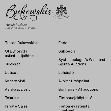
Tietoa Bukowskista
Ehdot
Ota yhteyttä
Bukipedia
asiantuntijoihimme
Systembolaget's Wine and
Tulokset
Spirits Auctions
Uutiset
Lehdistö
Kotiarviointi
Avoimet työpaikat
Asiakaspalvelu
Bonhams - All auctions
Toimitus
Tietosuojakäytäntö
Private Sales
Tietoa evästeistä
(cookies)