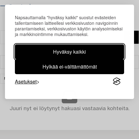
⟶ Opening hours
Napsauttamalla "hyväksy kaikki" suostut evästeiden
tallentamiseen laitteellesi verkkosivuston navigoinnin
parantamiseksi, verkkosivuston käytön analysoimiseksi
ja markkinointimme mukauttamiseksi.
Hyväksy kaikki
Suodatin
Hylkää ei-välttämättömät
MATOT
TYHJENNÄ KAIKKI
Asetukset
Juuri nyt ei löytynyt hakuasi vastaavia kohteita.