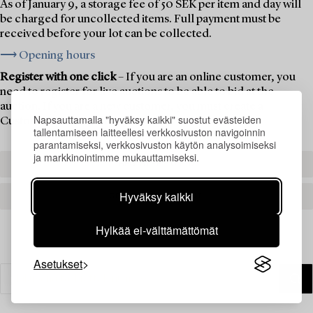
As of January 9, a storage fee of 50 SEK per item and day will
be charged for uncollected items. Full payment must be
received before your lot can be collected.
⟶ Opening hours
Register with one click
– If you are an online customer, you
need to register for live auctions to be able to bid at the
auction. If you are a new customer, you must create a
Napsauttamalla "hyväksy kaikki" suostut evästeiden
Customer Account first.
tallentamiseen laitteellesi verkkosivuston navigoinnin
parantamiseksi, verkkosivuston käytön analysoimiseksi
ja markkinointimme mukauttamiseksi.
REGISTER TO BID
Hyväksy kaikki
CREATE AN ACCOUNT
Hylkää ei-välttämättömät
Asetukset