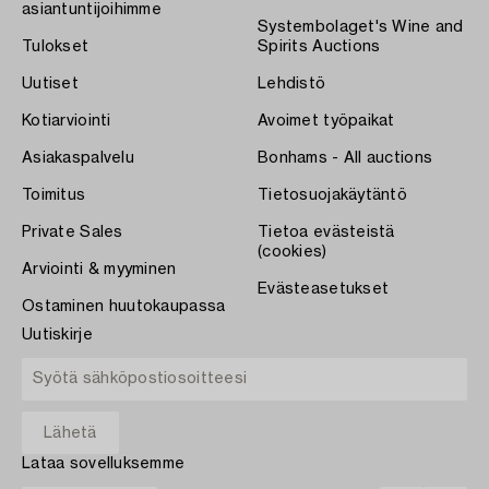
asiantuntijoihimme
Systembolaget's Wine and
Tulokset
Spirits Auctions
Uutiset
Lehdistö
Kotiarviointi
Avoimet työpaikat
Asiakaspalvelu
Bonhams - All auctions
Toimitus
Tietosuojakäytäntö
Private Sales
Tietoa evästeistä
(cookies)
Arviointi & myyminen
Evästeasetukset
Ostaminen huutokaupassa
Uutiskirje
Lataa sovelluksemme