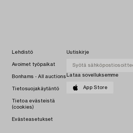
Lehdistö
Uutiskirje
Avoimet työpaikat
Lataa sovelluksemme
Bonhams - All auctions
App Store
Tietosuojakäytäntö
Tietoa evästeistä
(cookies)
Evästeasetukset