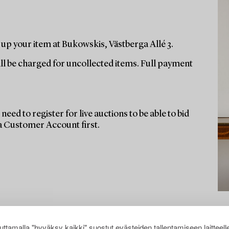
up your item at Bukowskis, Västberga Allé 3.
ill be charged for uncollected items. Full payment
need to register for live auctions to be able to bid
 a Customer Account first.
ttamalla "hyväksy kaikki" suostut evästeiden tallentamiseen laitteell