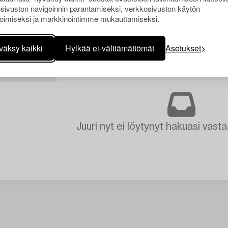
sivuston navigoinnin parantamiseksi, verkkosivuston käytön
oimiseksi ja markkinointimme mukauttamiseksi.
väksy kaikki
Hylkää ei-välttämättömät
Asetukset
YHJENNÄ KAIKKI
Juuri nyt ei löytynyt hakuasi vasta