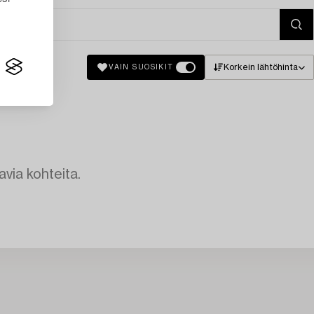
Korkein lähtöhinta
VAIN SUOSIKIT
avia kohteita.