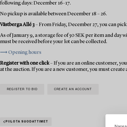
following days: December 16–17.
No pickup is available between December 18 – 26.
Västberga Allé 3
– From Friday, December 27, you can pick 
As of January 9, a storage fee of 50 SEK per item and day w
must be received before your lot can be collected.
⟶ Opening hours
Register with one click
– If you are an online customer, you 
at the auction. If you are a new customer, you must create
REGISTER TO BID
CREATE AN ACCOUNT
PIILOTA SUODATTIMET
Napsau