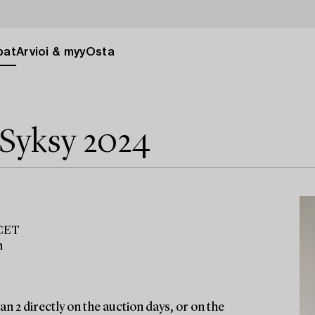
pat
Arvioi & myy
Osta
 Syksy 2024
 CET
m
n 2 directly on the auction days, or on the