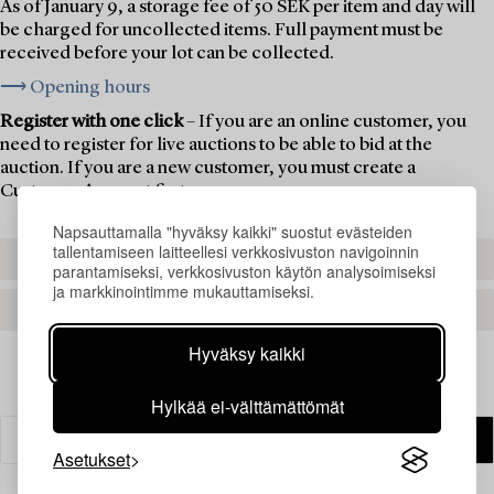
As of January 9, a storage fee of 50 SEK per item and day will
be charged for uncollected items. Full payment must be
received before your lot can be collected.
⟶ Opening hours
Register with one click
– If you are an online customer, you
need to register for live auctions to be able to bid at the
auction. If you are a new customer, you must create a
Customer Account first.
Napsauttamalla "hyväksy kaikki" suostut evästeiden
tallentamiseen laitteellesi verkkosivuston navigoinnin
REGISTER TO BID
parantamiseksi, verkkosivuston käytön analysoimiseksi
ja markkinointimme mukauttamiseksi.
CREATE AN ACCOUNT
Hyväksy kaikki
Hylkää ei-välttämättömät
Asetukset