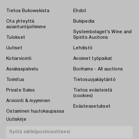
Tietoa Bukowskista
Ehdot
Ota yhteyttä
Bukipedia
asiantuntijoihimme
Systembolaget's Wine and
Tulokset
Spirits Auctions
Uutiset
Lehdistö
Kotiarviointi
Avoimet työpaikat
Asiakaspalvelu
Bonhams - All auctions
Toimitus
Tietosuojakäytäntö
Private Sales
Tietoa evästeistä
(cookies)
Arviointi & myyminen
Evästeasetukset
Ostaminen huutokaupassa
Uutiskirje