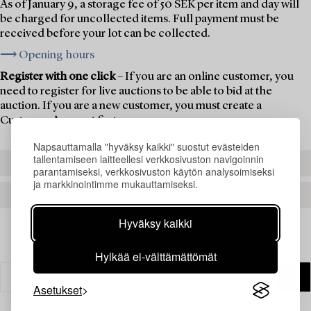
As of January 9, a storage fee of 50 SEK per item and day will
be charged for uncollected items. Full payment must be
received before your lot can be collected.
⟶ Opening hours
Register with one click
– If you are an online customer, you
need to register for live auctions to be able to bid at the
auction. If you are a new customer, you must create a
Customer Account first.
Napsauttamalla "hyväksy kaikki" suostut evästeiden
tallentamiseen laitteellesi verkkosivuston navigoinnin
REGISTER TO BID
parantamiseksi, verkkosivuston käytön analysoimiseksi
ja markkinointimme mukauttamiseksi.
CREATE AN ACCOUNT
Hyväksy kaikki
Hylkää ei-välttämättömät
Asetukset