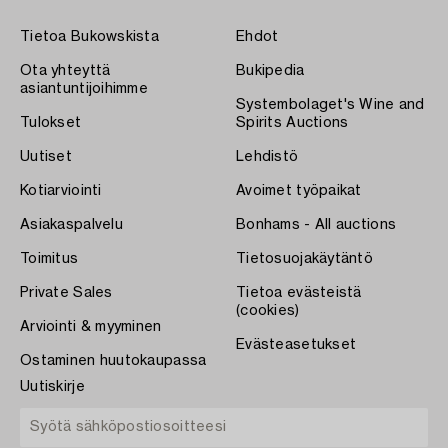
Tietoa Bukowskista
Ehdot
Ota yhteyttä
Bukipedia
asiantuntijoihimme
Systembolaget's Wine and
Tulokset
Spirits Auctions
Uutiset
Lehdistö
Kotiarviointi
Avoimet työpaikat
Asiakaspalvelu
Bonhams - All auctions
Toimitus
Tietosuojakäytäntö
Private Sales
Tietoa evästeistä
(cookies)
Arviointi & myyminen
Evästeasetukset
Ostaminen huutokaupassa
Uutiskirje