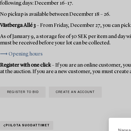
following days: December 16–17.
No pickup is available between December 18 – 26.
Västberga Allé 3
– From Friday, December 27, you can pick 
As of January 9, a storage fee of 50 SEK per item and day w
must be received before your lot can be collected.
⟶ Opening hours
Register with one click
– If you are an online customer, you 
at the auction. If you are a new customer, you must create
REGISTER TO BID
CREATE AN ACCOUNT
PIILOTA SUODATTIMET
Napsau