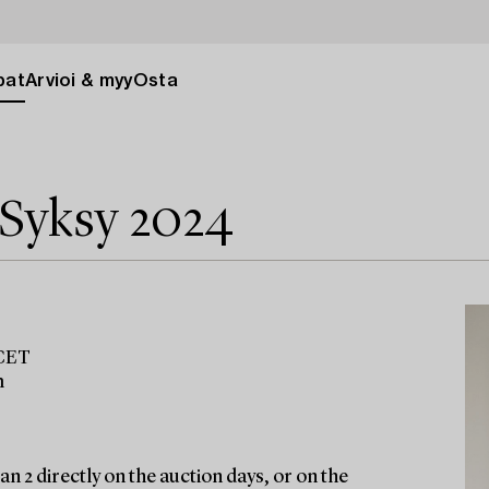
pat
Arvioi & myy
Osta
 Syksy 2024
 CET
m
n 2 directly on the auction days, or on the