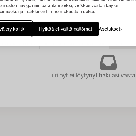
sivuston navigoinnin parantamiseksi, verkkosivuston käytön
oimiseksi ja markkinointimme mukauttamiseksi.
väksy kaikki
Hylkää ei-välttämättömät
Asetukset
TSALAINEN TAIDE
HUONEKALUT JA TAIDEKÄSITYÖ
TYHJENNÄ K
Juuri nyt ei löytynyt hakuasi vasta