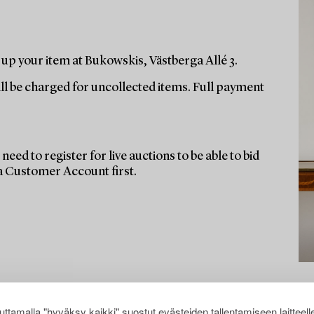
up your item at Bukowskis, Västberga Allé 3.
ill be charged for uncollected items. Full payment
need to register for live auctions to be able to bid
 a Customer Account first.
ttamalla "hyväksy kaikki" suostut evästeiden tallentamiseen laitteell