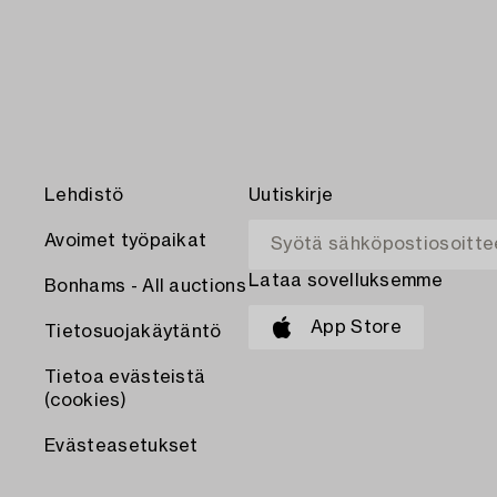
Lehdistö
Uutiskirje
Avoimet työpaikat
Lataa sovelluksemme
Bonhams - All auctions
App Store
Tietosuojakäytäntö
Tietoa evästeistä
(cookies)
Evästeasetukset