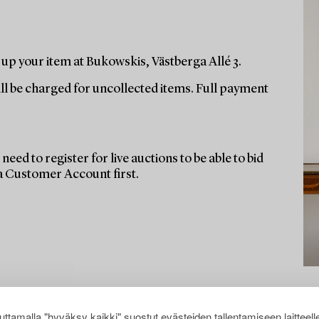
up your item at Bukowskis, Västberga Allé 3.
ill be charged for uncollected items. Full payment
need to register for live auctions to be able to bid
 a Customer Account first.
ttamalla "hyväksy kaikki" suostut evästeiden tallentamiseen laitteell