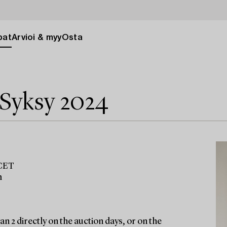
pat
Arvioi & myy
Osta
 Syksy 2024
 CET
m
n 2 directly on the auction days, or on the