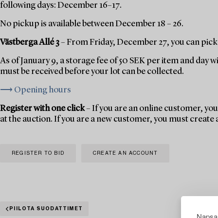
following days: December 16–17.
No pickup is available between December 18 – 26.
Västberga Allé 3
– From Friday, December 27, you can pick 
As of January 9, a storage fee of 50 SEK per item and day w
must be received before your lot can be collected.
⟶ Opening hours
Register with one click
– If you are an online customer, you 
at the auction. If you are a new customer, you must create
REGISTER TO BID
CREATE AN ACCOUNT
PIILOTA SUODATTIMET
Napsau