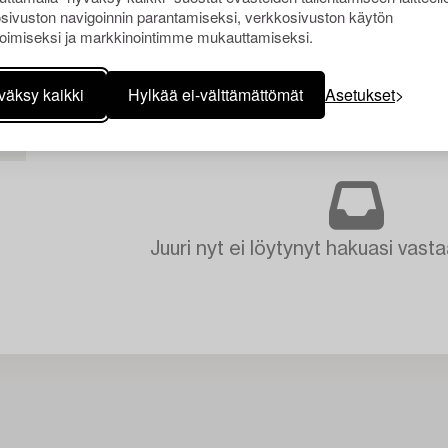
sivuston navigoinnin parantamiseksi, verkkosivuston käytön
oimiseksi ja markkinointimme mukauttamiseksi.
väksy kaikki
Hylkää ei-välttämättömät
Asetukset
KI
Juuri nyt ei löytynyt hakuasi vasta