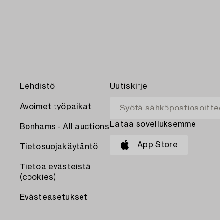
Lehdistö
Uutiskirje
Avoimet työpaikat
Lataa sovelluksemme
Bonhams - All auctions
App Store
Tietosuojakäytäntö
Tietoa evästeistä
(cookies)
Evästeasetukset