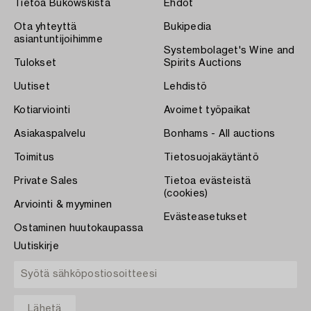
Tietoa Bukowskista
Ehdot
Ota yhteyttä
Bukipedia
asiantuntijoihimme
Systembolaget's Wine and
Tulokset
Spirits Auctions
Uutiset
Lehdistö
Kotiarviointi
Avoimet työpaikat
Asiakaspalvelu
Bonhams - All auctions
Toimitus
Tietosuojakäytäntö
Private Sales
Tietoa evästeistä
(cookies)
Arviointi & myyminen
Evästeasetukset
Ostaminen huutokaupassa
Uutiskirje