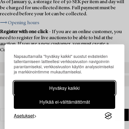
As of January 9, a storage fee of 50 SEK per item and day will
be charged for uncollected items. Full payment must be
received before your lot can be collected.
⟶ Opening hours
Register with one click
– If you are an online customer, you
need to register for live auctions to be able to bid at the
auction. If you are a new customer, you must create a
Customer Account first.
Napsauttamalla "hyväksy kaikki" suostut evästeiden
tallentamiseen laitteellesi verkkosivuston navigoinnin
parantamiseksi, verkkosivuston käytön analysoimiseksi
REGISTER TO BID
ja markkinointimme mukauttamiseksi.
CREATE AN ACCOUNT
Hyväksy kaikki
Hylkää ei-välttämättömät
Asetukset