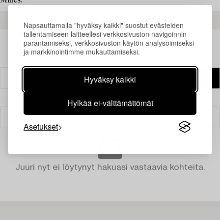
Milles.
READ MORE ABOUT THE RESULTS
Napsauttamalla "hyväksy kaikki" suostut evästeiden
tallentamiseen laitteellesi verkkosivuston navigoinnin
parantamiseksi, verkkosivuston käytön analysoimiseksi
ja markkinointimme mukauttamiseksi.
Hyväksy kaikki
Hylkää ei-välttämättömät
Suodatin
Asetukset
Juuri nyt ei löytynyt hakuasi vastaavia kohteita.