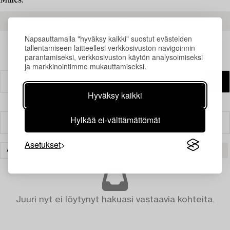
Milles.
READ MORE ABOUT THE RESULTS
Napsauttamalla "hyväksy kaikki" suostut evästeiden
tallentamiseen laitteellesi verkkosivuston navigoinnin
parantamiseksi, verkkosivuston käytön analysoimiseksi
ja markkinointimme mukauttamiseksi.
Hyväksy kaikki
Hylkää ei-välttämättömät
Suodatin
Asetukset
AASIALAINEN KERAMIIKKA JA TAIDEKÄSITYÖ
TYHJENNÄ KAIKKI
Juuri nyt ei löytynyt hakuasi vastaavia kohteita.