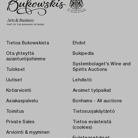
Tietoa Bukowskista
Ehdot
Ota yhteyttä
Bukipedia
asiantuntijoihimme
Systembolaget's Wine and
Tulokset
Spirits Auctions
Uutiset
Lehdistö
Kotiarviointi
Avoimet työpaikat
Asiakaspalvelu
Bonhams - All auctions
Toimitus
Tietosuojakäytäntö
Private Sales
Tietoa evästeistä
(cookies)
Arviointi & myyminen
Evästeasetukset