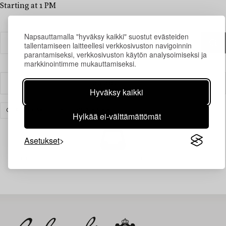
Starting at 1 PM
Napsauttamalla "hyväksy kaikki" suostut evästeiden
tallentamiseen laitteellesi verkkosivuston navigoinnin
parantamiseksi, verkkosivuston käytön analysoimiseksi ja
markkinointimme mukauttamiseksi.
Suodatin
Hyväksy kaikki
GRAFIIKKA
TYHJENNÄ KAIKKI
Hylkää ei-välttämättömät
Asetukset
Juuri nyt ei löytynyt hakuasi vastaavia kohteita.