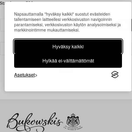
Starting at 1 PM
Napsauttamalla "hyväksy kaikki" suostut evästeiden
tallentamiseen laitteellesi verkkosivuston navigoinnin
parantamiseksi, verkkosivuston käytön analysoimiseksi ja
markkinointimme mukauttamiseksi.
Hyväksy kaikki
Suodatin
Hylkää ei-välttämättömät
Asetukset
Juuri nyt ei löytynyt hakuasi vastaavia kohteita.