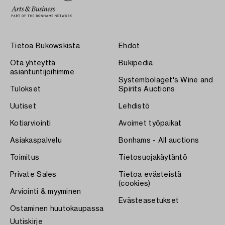
Tietoa Bukowskista
Ehdot
Ota yhteyttä
Bukipedia
asiantuntijoihimme
Systembolaget's Wine and
Tulokset
Spirits Auctions
Uutiset
Lehdistö
Kotiarviointi
Avoimet työpaikat
Asiakaspalvelu
Bonhams - All auctions
Toimitus
Tietosuojakäytäntö
Private Sales
Tietoa evästeistä
(cookies)
Arviointi & myyminen
Evästeasetukset
Ostaminen huutokaupassa
Uutiskirje