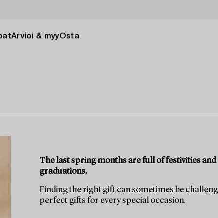
pat
Arvioi & myy
Osta
The last spring months are full of festivities a
graduations.
Finding the right gift can sometimes be challen
perfect gifts for every special occasion.