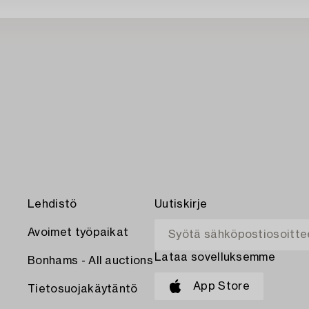
Lehdistö
Uutiskirje
Avoimet työpaikat
Lataa sovelluksemme
Bonhams - All auctions
App Store
Tietosuojakäytäntö