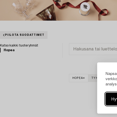
PIILOTA SUODATTIMET
Katso kaikki tuoteryhmät
Hopea
Napsau
verkko
HOPEA
TYHJENNÄ KAIK
analys
Hy