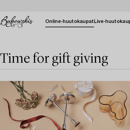
Online-huutokaupat
Live-huutokau
Time for gift giving