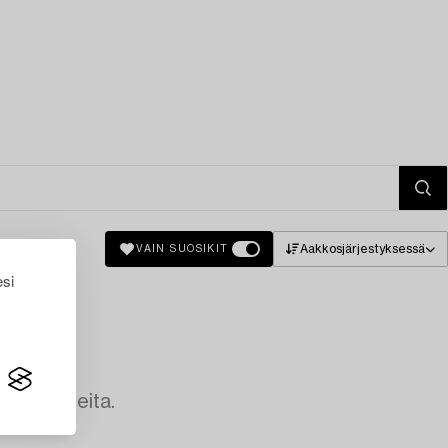
Aakkosjärjestyksessä
VAIN SUOSIKIT
esi
avia kohteita.