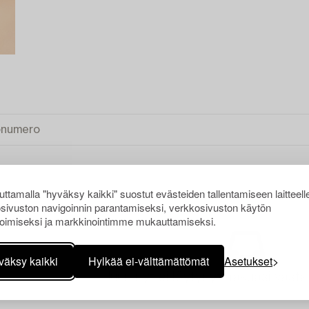
ttamalla "hyväksy kaikki" suostut evästeiden tallentamiseen laitteell
sivuston navigoinnin parantamiseksi, verkkosivuston käytön
KI
oimiseksi ja markkinointimme mukauttamiseksi.
väksy kaikki
Hylkää ei-välttämättömät
Asetukset
Juuri nyt ei löytynyt hakuasi vasta