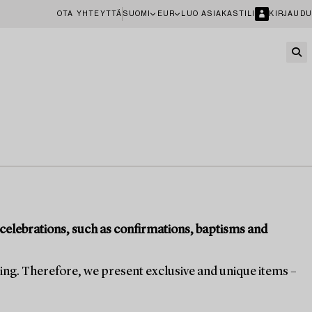
OTA YHTEYTTÄ
SUOMI
EUR
LUO ASIAKASTILI
KIRJAUDU
nd celebrations, such as confirmations, baptisms and
ging. Therefore, we present exclusive and unique items –