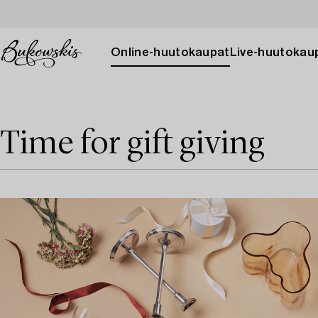
Online-huutokaupat
Live-huutokau
Time for gift giving