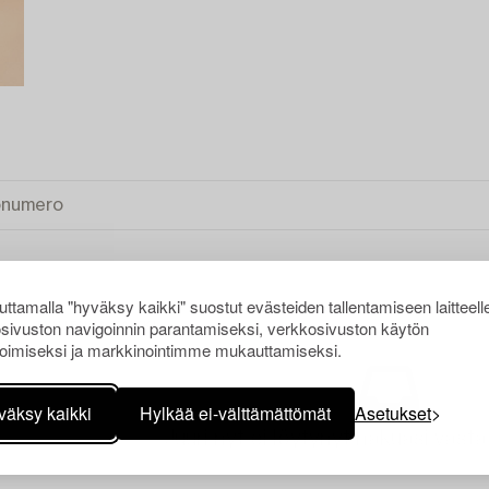
ttamalla "hyväksy kaikki" suostut evästeiden tallentamiseen laitteell
sivuston navigoinnin parantamiseksi, verkkosivuston käytön
TYHJENNÄ KAIKKI
oimiseksi ja markkinointimme mukauttamiseksi.
väksy kaikki
Hylkää ei-välttämättömät
Asetukset
Juuri nyt ei löytynyt hakuasi vasta