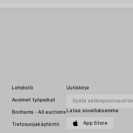
Lehdistö
Uutiskirje
Avoimet työpaikat
Lataa sovelluksemme
Bonhams - All auctions
App Store
Tietosuojakäytäntö