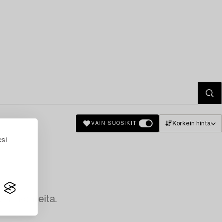
Korkein hinta
VAIN SUOSIKIT
esi
avia kohteita.