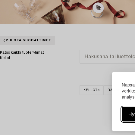
PIILOTA SUODATTIMET
Katso kaikki tuoteryhmät
Kellot
Napsau
verkko
KELLOT
RANNEKELLOT
analys
Hy