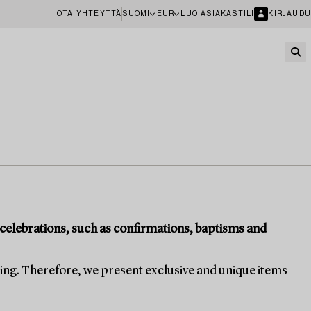
OTA YHTEYTTÄ
SUOMI
EUR
LUO ASIAKASTILI
KIRJAUDU
nd celebrations, such as confirmations, baptisms and
ging. Therefore, we present exclusive and unique items –