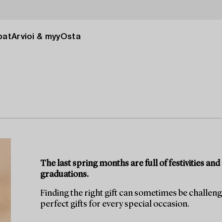
pat
Arvioi & myy
Osta
The last spring months are full of festivities a
graduations.
Finding the right gift can sometimes be challen
perfect gifts for every special occasion.