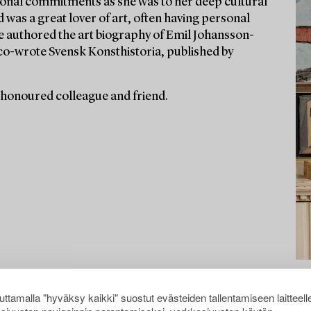
ssional commitments as she was to her deep cultural
d was a great lover of art, often having personal
he authored the art biography of Emil Johansson-
co-wrote Svensk Konsthistoria, published by
 honoured colleague and friend.
ttamalla "hyväksy kaikki" suostut evästeiden tallentamiseen laitteell