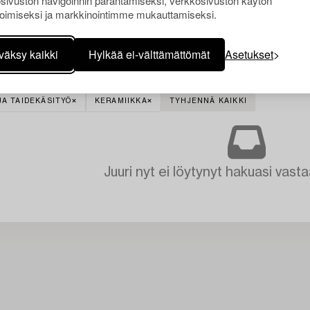
sivuston navigoinnin parantamiseksi, verkkosivuston käytön
oimiseksi ja markkinointimme mukauttamiseksi.
väksy kaikki
Hylkää ei-välttämättömät
Asetukset
JA TAIDEKÄSITYÖ
KERAMIIKKA
TYHJENNÄ KAIKKI
Juuri nyt ei löytynyt hakuasi vasta