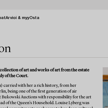
pat
Arvioi & myy
Osta
ion
collection of art and works of art from the estate
dy of the Court.
 carried with her a rich history, from her
in, being one of the first generation of air
t Bukowski Auctions with responsibility for the art
ad of the Queen’s Household. Louise Lyberg was