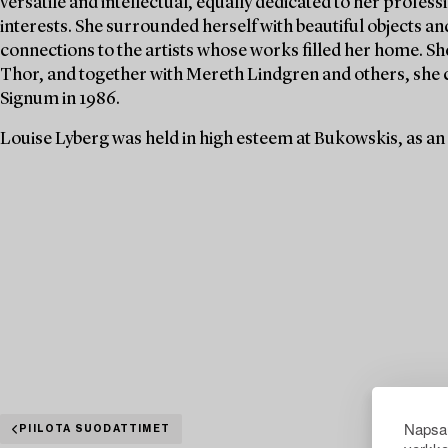
versatile and intellectual, equally dedicated to her profe
interests. She surrounded herself with beautiful objects an
connections to the artists whose works filled her home. S
Thor, and together with Mereth Lindgren and others, she 
Signum in 1986.
Louise Lyberg was held in high esteem at Bukowskis, as an
Napsau
PIILOTA SUODATTIMET