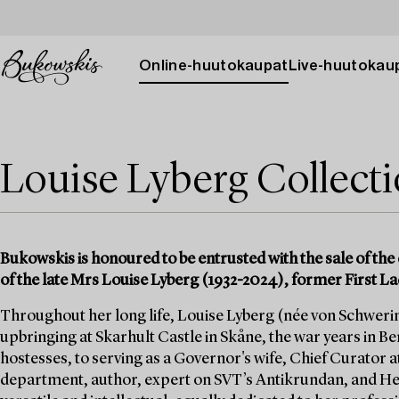
Online-huutokaupat
Live-huutokau
Louise Lyberg Collect
Bukowskis is honoured to be entrusted with the sale of the 
of the late Mrs Louise Lyberg (1932-2024), former First La
Throughout her long life, Louise Lyberg (née von Schwerin)
upbringing at Skarhult Castle in Skåne, the war years in Berl
hostesses, to serving as a Governor's wife, Chief Curator a
department, author, expert on SVT’s Antikrundan, and He