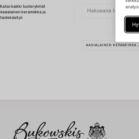
verkko
analys
Katso kaikki tuoteryhmät
Aasialainen keramiikka ja
taidekäsityö
Hy
AASIALAINEN KERAMIIKKA 