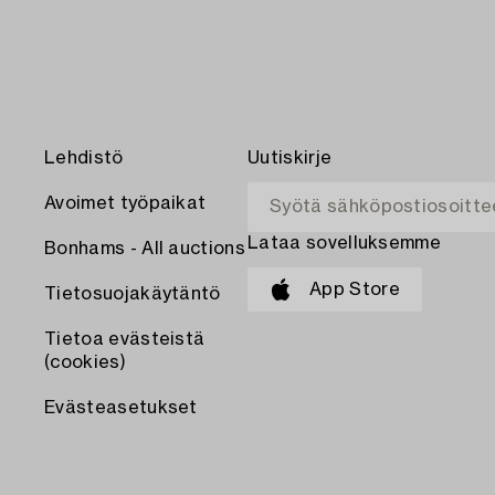
Lehdistö
Uutiskirje
Avoimet työpaikat
Lataa sovelluksemme
Bonhams - All auctions
App Store
Tietosuojakäytäntö
Tietoa evästeistä
(cookies)
Evästeasetukset