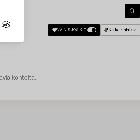
Korkein hinta
VAIN SUOSIKIT
avia kohteita.