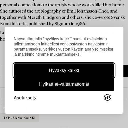
personal connections to the artists whose works filled her home.
She authored the art biography of Emil Johansson-Thor, and
together with Mereth Lindgren and others, she co-wrote Svensk
Konsthistoria, published by Signum in 1986.
Louise Lyberg was held in high esteem at Bukowskis, as an
Napsauttamalla "hyväksy kaikki" suostut evästeiden
honoured colleague and friend.
tallentamiseen laitteellesi verkkosivuston navigoinnin
parantamiseksi, verkkosivuston käytön analysoimiseksi
ja markkinointimme mukauttamiseksi.
Hyväksy kaikki
Hylkää ei-välttämättömät
Suodatin
Asetukset
TAIDE
VANHEMPI ULKOMAINEN MAALAUSTAIDE
TYHJENNÄ KAIKKI