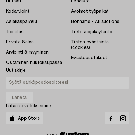
Uutiset
Lehdistö
Kotiarviointi
Avoimet työpaikat
Asiakaspalvelu
Bonhams - All auctions
Toimitus
Tietosuojakäytäntö
Private Sales
Tietoa evästeistä
(cookies)
Arviointi & myyminen
Evästeasetukset
Ostaminen huutokaupassa
Uutiskirje
Lataa sovelluksemme
App Store