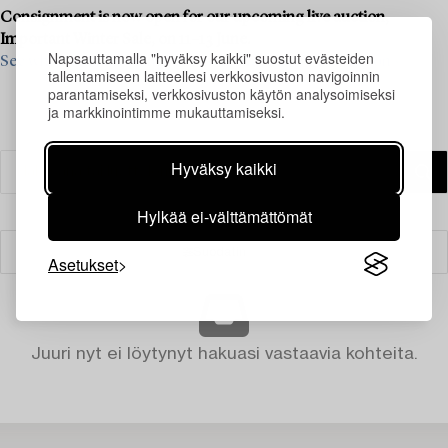
Consignment is now open for our upcoming live auction,
Important Winter Sale, on 11–13 June.
Napsauttamalla "hyväksy kaikki" suostut evästeiden
See what we are looking for and contact us for a valuation ›
tallentamiseen laitteellesi verkkosivuston navigoinnin
parantamiseksi, verkkosivuston käytön analysoimiseksi
ja markkinointimme mukauttamiseksi.
Hyväksy kaikki
Hylkää ei-välttämättömät
Suodatin
Asetukset
Juuri nyt ei löytynyt hakuasi vastaavia kohteita.