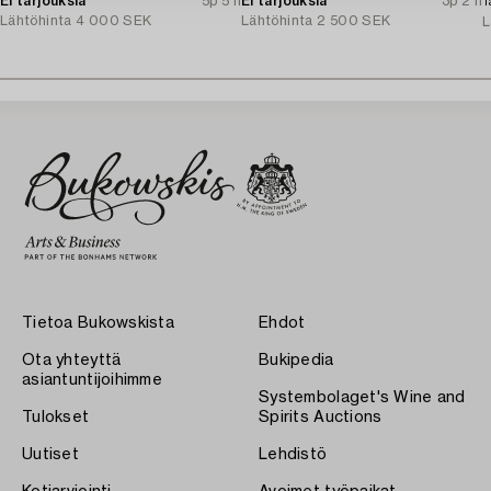
Ei tarjouksia
5p 5 h
Ei tarjouksia
3p 2 h
T
Lähtöhinta
4 000 SEK
Lähtöhinta
2 500 SEK
L
Tietoa Bukowskista
Ehdot
Ota yhteyttä
Bukipedia
asiantuntijoihimme
Systembolaget's Wine and
Tulokset
Spirits Auctions
Uutiset
Lehdistö