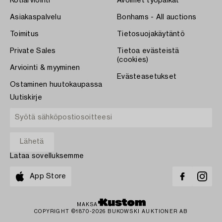
Kotiarviointi
Avoimet työpaikat
Asiakaspalvelu
Bonhams - All auctions
Toimitus
Tietosuojakäytäntö
Private Sales
Tietoa evästeistä
(cookies)
Arviointi & myyminen
Evästeasetukset
Ostaminen huutokaupassa
Uutiskirje
Lataa sovelluksemme
App Store
MAKSA
COPYRIGHT ©1870-2026 BUKOWSKI AUKTIONER AB