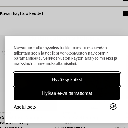
Kuvan käyttöoikeudet
Muiden katsomia kohteita
Napsauttamalla "hyväksy kaikki" suostut evästeiden
tallentamiseen laitteellesi verkkosivuston navigoinnin
parantamiseksi, verkkosivuston käytön analysoimiseksi ja
markkinointimme mukauttamiseksi.
Hyväksy kaikki
Hylkää ei-välttämättömät
Asetukset
1727369
1720896
1
Carl Wilhelm Nordgren
Nisse Zetterberg
E
Portrait of a Boy.
Sketch.
F