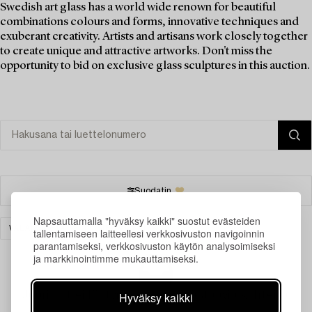
Swedish art glass has a world wide renown for beautiful
combinations colours and forms, innovative techniques and
exuberant creativity. Artists and artisans work closely together
to create unique and attractive artworks. Don't miss the
opportunity to bid on exclusive glass sculptures in this auction.
Suodatin
Napsauttamalla "hyväksy kaikki" suostut evästeiden
VALAISIMET
TYHJENNÄ KAIKKI
tallentamiseen laitteellesi verkkosivuston navigoinnin
parantamiseksi, verkkosivuston käytön analysoimiseksi
ja markkinointimme mukauttamiseksi.
Juuri nyt ei löytynyt hakuasi vastaavia kohteita.
Hyväksy kaikki