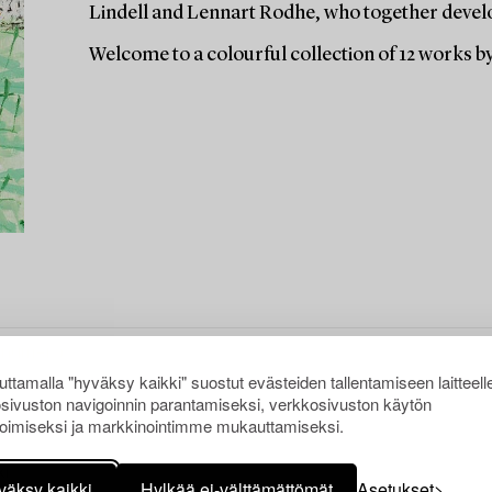
Lindell and Lennart Rodhe, who together deve
Welcome to a colourful collection of 12 works by
ttamalla "hyväksy kaikki" suostut evästeiden tallentamiseen laitteell
sivuston navigoinnin parantamiseksi, verkkosivuston käytön
oimiseksi ja markkinointimme mukauttamiseksi.
KI
väksy kaikki
Hylkää ei-välttämättömät
Asetukset