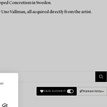
loped Concretism in Sweden.
 Uno Vallman, all acquired directly from the artist.
esi
Korkein hinta
VAIN SUOSIKIT