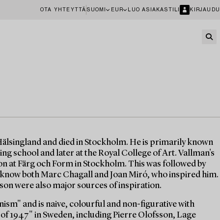
OTA YHTEYTTÄ
SUOMI
EUR
LUO ASIAKASTILI
KIRJAUDU
älsingland and died in Stockholm. He is primarily known
nting school and later at the Royal College of Art. Vallman's
ion at Färg och Form in Stockholm. This was followed by
to know both Marc Chagall and Joan Miró, who inspired him.
son were also major sources of inspiration.
nism" and is naive, colourful and non-figurative with
of 1947" in Sweden, including Pierre Olofsson, Lage