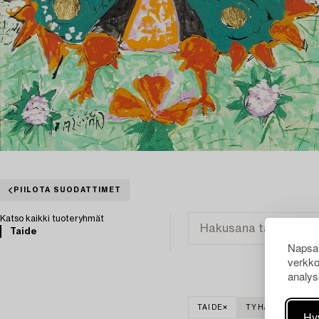
PIILOTA SUODATTIMET
Katso kaikki tuoteryhmät
Taide
Napsau
verkko
analys
TAIDE
TYHJENNÄ KAIK
Hy