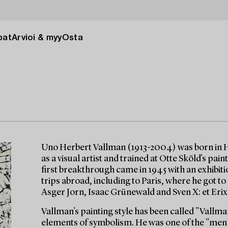
pat
Arvioi & myy
Osta
Uno Herbert Vallman (1913-2004) was born in H
as a visual artist and trained at Otte Sköld's pai
first breakthrough came in 1945 with an exhibit
trips abroad, including to Paris, where he got 
Asger Jorn, Isaac Grünewald and Sven X: et Erix
Vallman's painting style has been called "Vallma
elements of symbolism. He was one of the "men 