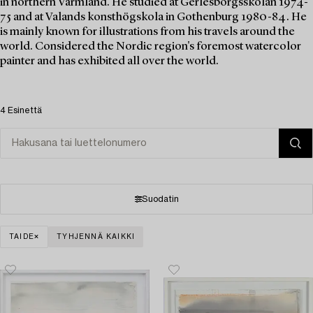
in northern Värmland. He studied at Gerlesborgsskolan 1974-
75 and at Valands konsthögskola in Gothenburg 1980-84. He
is mainly known for illustrations from his travels around the
world. Considered the Nordic region's foremost watercolor
painter and has exhibited all over the world.
4 Esinettä
Suodatin
TAIDE
TYHJENNÄ KAIKKI