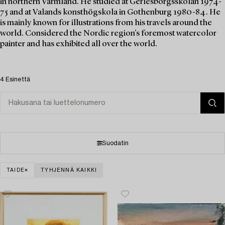
in northern Värmland. He studied at Gerlesborgsskolan 1974-
75 and at Valands konsthögskola in Gothenburg 1980-84. He
is mainly known for illustrations from his travels around the
world. Considered the Nordic region's foremost watercolor
painter and has exhibited all over the world.
4 Esinettä
Suodatin
TAIDE
TYHJENNÄ KAIKKI