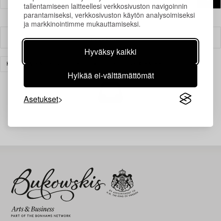
tallentamiseen laitteellesi verkkosivuston navigoinnin
parantamiseksi, verkkosivuston käytön analysoimiseksi
ja markkinointimme mukauttamiseksi.
Suodatin
Hyväksy kaikki
KIRJAT & KÄSIKIRJOITUKSET
TYHJENNÄ KAIKKI
Hylkää ei-välttämättömät
Asetukset
Juuri nyt ei löytynyt hakuasi vastaavia kohteita.