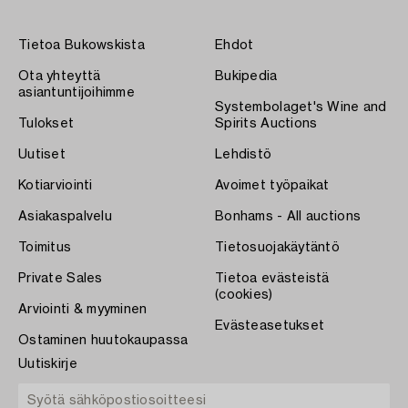
Tietoa Bukowskista
Ehdot
Ota yhteyttä
Bukipedia
asiantuntijoihimme
Systembolaget's Wine and
Tulokset
Spirits Auctions
Uutiset
Lehdistö
Kotiarviointi
Avoimet työpaikat
Asiakaspalvelu
Bonhams - All auctions
Toimitus
Tietosuojakäytäntö
Private Sales
Tietoa evästeistä
(cookies)
Arviointi & myyminen
Evästeasetukset
Ostaminen huutokaupassa
Uutiskirje