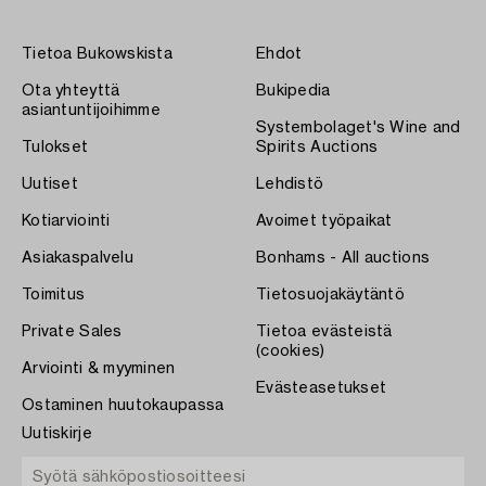
Tietoa Bukowskista
Ehdot
Ota yhteyttä
Bukipedia
asiantuntijoihimme
Systembolaget's Wine and
Tulokset
Spirits Auctions
Uutiset
Lehdistö
Kotiarviointi
Avoimet työpaikat
Asiakaspalvelu
Bonhams - All auctions
Toimitus
Tietosuojakäytäntö
Private Sales
Tietoa evästeistä
(cookies)
Arviointi & myyminen
Evästeasetukset
Ostaminen huutokaupassa
Uutiskirje