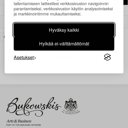
tallentamiseen laitteellesi verkkosivuston navigoinnin
parantamiseksi, verkkosivuston käytön analysoimiseksi
ja markkinointimme mukauttamiseksi.
Suodatin
Hyväksy kaikki
KIRJAT & KÄSIKIRJOITUKSET
KIRJAT
TYHJENNÄ KAIKKI
Hylkää ei-välttämättömät
Asetukset
Juuri nyt ei löytynyt hakuasi vastaavia kohteita.