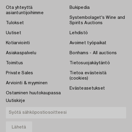
Ota yhteyttä
Bukipedia
asiantuntijoihimme
Systembolaget's Wine and
Tulokset
Spirits Auctions
Uutiset
Lehdistö
Kotiarviointi
Avoimet työpaikat
Asiakaspalvelu
Bonhams - All auctions
Toimitus
Tietosuojakäytäntö
Private Sales
Tietoa evästeistä
(cookies)
Arviointi & myyminen
Evästeasetukset
Ostaminen huutokaupassa
Uutiskirje