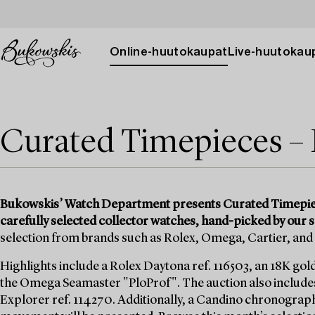
Online-huutokaupat
Live-huutokau
Curated Timepieces –
Bukowskis’ Watch Department presents Curated Timepiece
carefully selected collector watches, hand-picked by our s
selection from brands such as Rolex, Omega, Cartier, an
Highlights include a Rolex Daytona ref. 116503, an 18K gol
the Omega Seamaster "PloProf". The auction also includes 
Explorer ref. 114270. Additionally, a Candino chronograph 