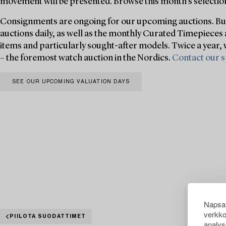
movement will be presented. Browse this month’s selection
Consignments are ongoing for our upcoming auctions. Buk
auctions daily, as well as the monthly Curated Timepieces 
items and particularly sought-after models. Twice a year,
– the foremost watch auction in the Nordics.
Contact our s
SEE OUR UPCOMING VALUATION DAYS
Napsau
verkko
PIILOTA SUODATTIMET
analys