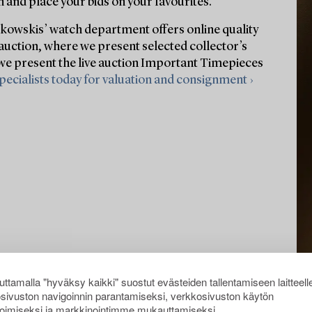
 and place your bids on your favourites.
owskis’ watch department offers online quality
auction, where we present selected collector’s
 we present the live auction Important Timepieces
pecialists today for valuation and consignment ›
ttamalla "hyväksy kaikki" suostut evästeiden tallentamiseen laitteell
sivuston navigoinnin parantamiseksi, verkkosivuston käytön
oimiseksi ja markkinointimme mukauttamiseksi.