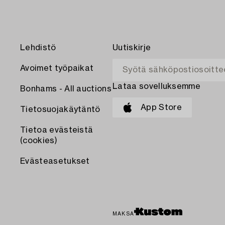
Lehdistö
Uutiskirje
Avoimet työpaikat
Lataa sovelluksemme
Bonhams - All auctions
App Store
Tietosuojakäytäntö
Tietoa evästeistä
(cookies)
Evästeasetukset
MAKSA