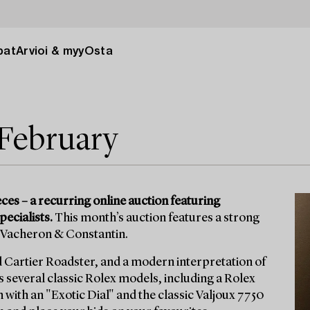
pat
Arvioi & myy
Osta
 February
s – a recurring online auction featuring
pecialists.
This month’s auction features a strong
d Vacheron & Constantin.
d Cartier Roadster, and a modern interpretation of
several classic Rolex models, including a Rolex
with an "Exotic Dial" and the classic Valjoux 7750