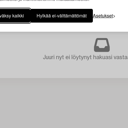
väksy kaikki
Hylkää ei-välttämättömät
Asetukset
Juuri nyt ei löytynyt hakuasi vasta