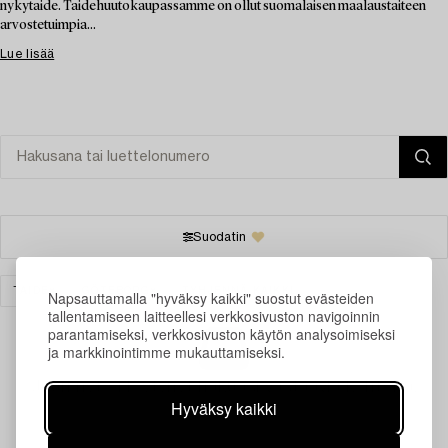
nykytaide. Taidehuutokaupassamme on ollut suomalaisen maalaustaiteen
arvostetuimpia...
Lue lisää
Suodatin
TAIDE
GÖTEBORG
TYHJENNÄ KAIKKI
Napsauttamalla "hyväksy kaikki" suostut evästeiden
tallentamiseen laitteellesi verkkosivuston navigoinnin
parantamiseksi, verkkosivuston käytön analysoimiseksi
ja markkinointimme mukauttamiseksi.
Juuri nyt ei löytynyt hakuasi vastaavia kohteita.
Hyväksy kaikki