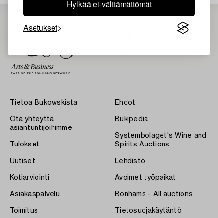
Hylkää ei-välttämättömät
Asetukset
Tietoa Bukowskista
Ehdot
Ota yhteyttä
Bukipedia
asiantuntijoihimme
Systembolaget's Wine and
Tulokset
Spirits Auctions
Uutiset
Lehdistö
Kotiarviointi
Avoimet työpaikat
Asiakaspalvelu
Bonhams - All auctions
Toimitus
Tietosuojakäytäntö