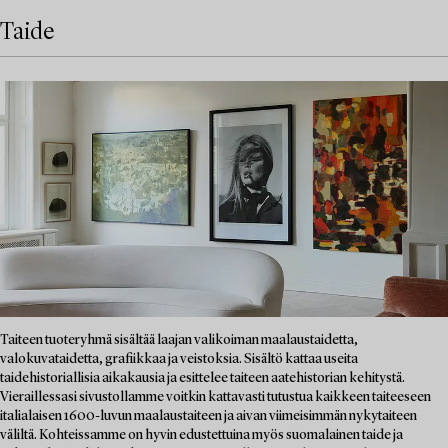
Taide
Taiteen tuoteryhmä sisältää laajan valikoiman maalaustaidetta,
valokuvataidetta, grafiikkaa ja veistoksia. Sisältö kattaa useita
taidehistoriallisia aikakausia ja esittelee taiteen aatehistorian kehitystä.
Vieraillessasi sivustollamme voitkin kattavasti tutustua kaikkeen taiteeseen
italialaisen 1600-luvun maalaustaiteen ja aivan viimeisimmän nykytaiteen
väliltä. Kohteissamme on hyvin edustettuina myös suomalainen taide ja