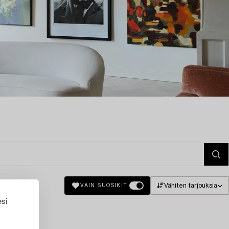
Vähiten tarjouksia
VAIN SUOSIKIT
esi