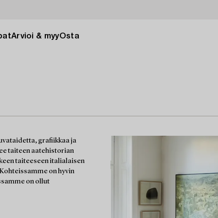
pat
Arvioi & myy
Osta
vataidetta, grafiikkaa ja
elee taiteen aatehistorian
keen taiteeseen italialaisen
. Kohteissamme on hyvin
ssamme on ollut