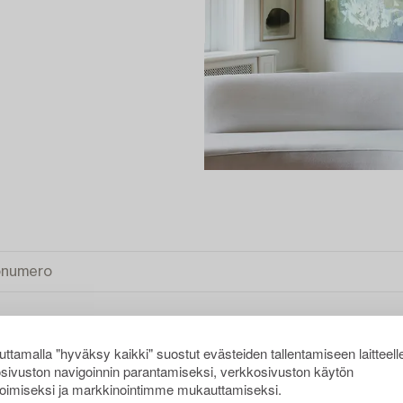
ttamalla "hyväksy kaikki" suostut evästeiden tallentamiseen laitteell
sivuston navigoinnin parantamiseksi, verkkosivuston käytön
JENNÄ KAIKKI
oimiseksi ja markkinointimme mukauttamiseksi.