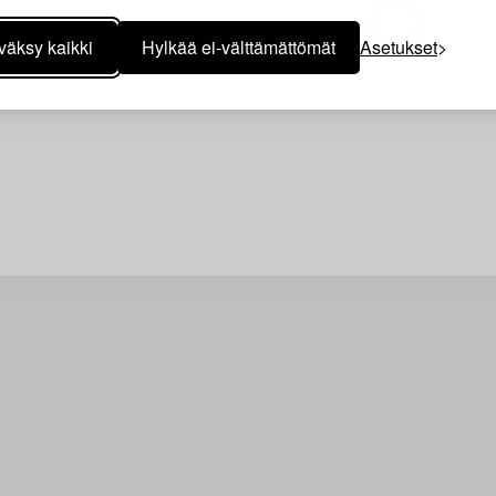
väksy kaikki
Hylkää ei-välttämättömät
Asetukset
Juuri nyt ei löytynyt hakuasi vasta