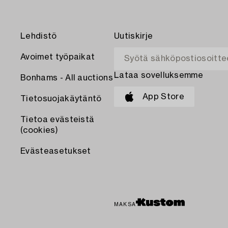
Lehdistö
Uutiskirje
Avoimet työpaikat
Lataa sovelluksemme
Bonhams - All auctions
App Store
Tietosuojakäytäntö
Tietoa evästeistä
(cookies)
Evästeasetukset
MAKSA