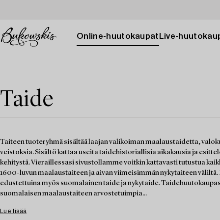
Online-huutokaupat
Live-huutokau
Taide
Taiteen tuoteryhmä sisältää laajan valikoiman maalaustaidetta, valoku
veistoksia. Sisältö kattaa useita taidehistoriallisia aikakausia ja esitt
kehitystä. Vieraillessasi sivustollamme voitkin kattavasti tutustua kaik
1600-luvun maalaustaiteen ja aivan viimeisimmän nykytaiteen väliltä
edustettuina myös suomalainen taide ja nykytaide. Taidehuutokaupa
suomalaisen maalaustaiteen arvostetuimpia...
Lue lisää