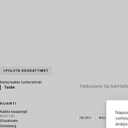
PIILOTA SUODATTIMET
Katso kaikki tuoteryhmät
Taide
SIJAINTI
Napsau
Kaikki kaupungit
verkko
RUOTSI
TAIDE
MALMÖ
TYH
Stockholm
analys
Göteborg