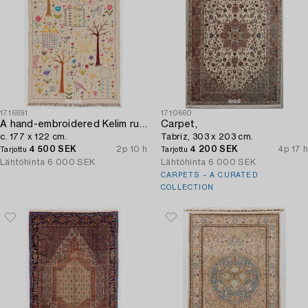
1716691
1710660
A hand-embroidered Kelim rug,
Carpet,
c. 177 x 122 cm.
Tabriz, 303 x 203 cm.
4 500 SEK
2p 10 h
4 200 SEK
4p 17 h
Tarjottu
Tarjottu
Lähtöhinta
6 000 SEK
Lähtöhinta
6 000 SEK
CARPETS – A CURATED
COLLECTION