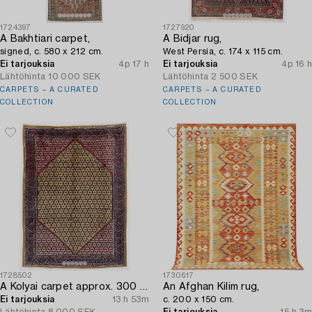
1724397
1727920
A Bakhtiari carpet,
A Bidjar rug,
signed, c. 580 x 212 cm.
West Persia, c. 174 x 115 cm.
Ei tarjouksia
4p 17 h
Ei tarjouksia
4p 16 h
Lähtöhinta
10 000 SEK
Lähtöhinta
2 500 SEK
CARPETS – A CURATED
CARPETS – A CURATED
COLLECTION
COLLECTION
1728502
1730617
A Kolyai carpet approx. 300 x 215 cm.
An Afghan Kilim rug,
Ei tarjouksia
13 h 53m
c. 200 x 150 cm.
Lähtöhinta
8 000 SEK
Ei tarjouksia
15 h 3m