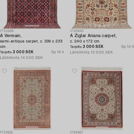
1730628
1730630
A Vermain,
A Ziglar Ariana carpet,
semi-antique carpet, c. 339 x 233
c. 240 x 172 cm.
cm.
3 000 SEK
5p 14 h
Tarjottu
3 000 SEK
5p 14 h
Lähtöhinta
12 000 SEK
Tarjottu
Lähtöhinta
14 000 SEK
1722932
1726487