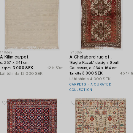
1715529
1715655
A Kilim carpet,
A Chelaberd rug of ,
c. 257 x 241 cm.
'Eagle Kazak' design, South
3 000 SEK
12 h 59m
Caucasus, c. 234 x 164 cm.
Tarjottu
3 000 SEK
4p 17 h
Lähtöhinta
12 000 SEK
Tarjottu
Lähtöhinta
4 000 SEK
CARPETS – A CURATED
COLLECTION