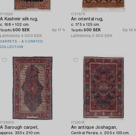
1715520
1727879
A Kashmir silk rug,
An oriental rug,
c. 168 × 102 cm.
c. 175 x 125 cm.
500 SEK
4p 17 h
500 SEK
6p 14 h
Tarjottu
Tarjottu
Lähtöhinta
4 000 SEK
Lähtöhinta
2 500 SEK
CARPETS – A CURATED
COLLECTION
1728500
1732018
A Sarough carpet,
An antique Joshagan,
approx. 333 x 210 cm.
Central Persia, c. 205 x 135 cm.