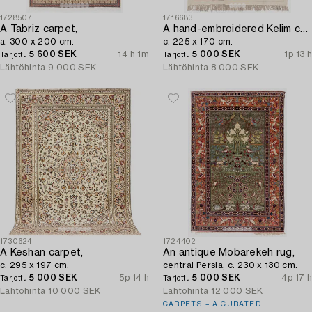
1728507
1716683
A Tabriz carpet,
A hand-embroidered Kelim carpet,
a. 300 x 200 cm.
c. 225 x 170 cm.
5 600 SEK
14 h 1m
5 000 SEK
1p 13 h
Tarjottu
Tarjottu
Lähtöhinta
9 000 SEK
Lähtöhinta
8 000 SEK
1730624
1724402
A Keshan carpet,
An antique Mobarekeh rug,
c. 295 x 197 cm.
central Persia, c. 230 x 130 cm.
5 000 SEK
5p 14 h
5 000 SEK
4p 17 h
Tarjottu
Tarjottu
Lähtöhinta
10 000 SEK
Lähtöhinta
12 000 SEK
CARPETS – A CURATED