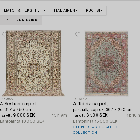
MATOT & TEKSTIILIT
ITÄMAINEN
RUOTSI
TYHJENNÄ KAIKKI
1730627
1726642
A Keshan carpet,
A Tabriz carpet,
c. 347 x 250 cm.
part silk, approx. 367 x 250 cm.
9 000 SEK
15 h 9m
8 500 SEK
4p 16 h
Tarjottu
Tarjottu
Lähtöhinta
13 000 SEK
Lähtöhinta
15 000 SEK
CARPETS – A CURATED
COLLECTION