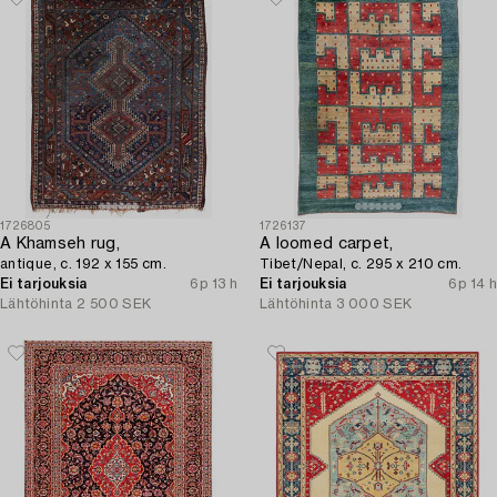
1726805
1726137
A Khamseh rug,
A loomed carpet,
antique, c. 192 x 155 cm.
Tibet/Nepal, c. 295 x 210 cm.
Ei tarjouksia
6p 13 h
Ei tarjouksia
6p 14 h
Lähtöhinta
2 500 SEK
Lähtöhinta
3 000 SEK