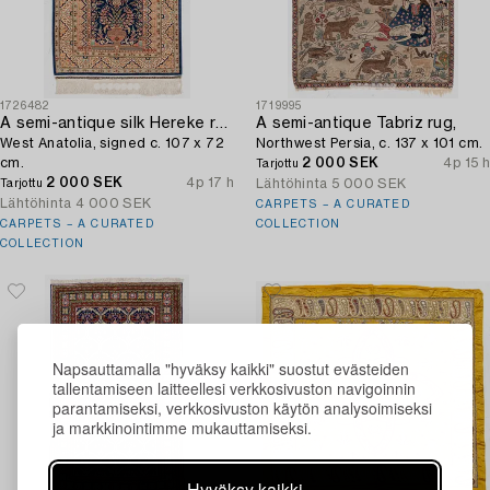
1726482
1719995
A semi-antique silk Hereke rug,
A semi-antique Tabriz rug,
West Anatolia, signed c. 107 x 72
Northwest Persia, c. 137 x 101 cm.
cm.
2 000 SEK
4p 15 h
Tarjottu
2 000 SEK
4p 17 h
Lähtöhinta
5 000 SEK
Tarjottu
Lähtöhinta
4 000 SEK
CARPETS – A CURATED
CARPETS – A CURATED
COLLECTION
COLLECTION
Napsauttamalla "hyväksy kaikki" suostut evästeiden
tallentamiseen laitteellesi verkkosivuston navigoinnin
parantamiseksi, verkkosivuston käytön analysoimiseksi
ja markkinointimme mukauttamiseksi.
Hyväksy kaikki