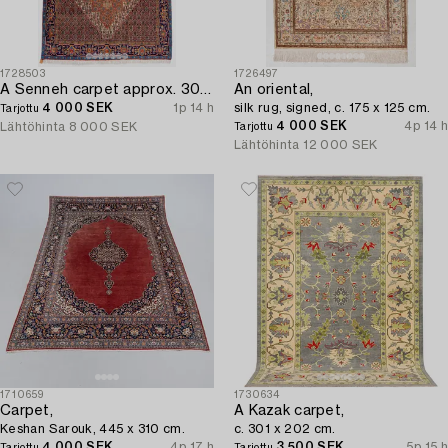
1728503
1726497
A Senneh carpet approx. 305 x 196 cm.
An oriental,
4 000 SEK
1p 14 h
silk rug, signed, c. 175 x 125 cm.
Tarjottu
4 000 SEK
4p 14 h
Lähtöhinta
8 000 SEK
Tarjottu
Lähtöhinta
12 000 SEK
1710659
1730634
Carpet,
A Kazak carpet,
Keshan Sarouk, 445 x 310 cm.
c. 301 x 202 cm.
4 000 SEK
4p 17 h
3 500 SEK
5p 15 h
Tarjottu
Tarjottu