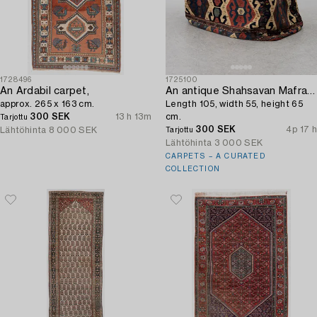
1728496
1725100
An Ardabil carpet,
An antique Shahsavan Mafrash,
approx. 265 x 163 cm.
Length 105, width 55, height 65
300 SEK
13 h 13m
cm.
Tarjottu
300 SEK
4p 17 h
Lähtöhinta
8 000 SEK
Tarjottu
Lähtöhinta
3 000 SEK
CARPETS – A CURATED
COLLECTION