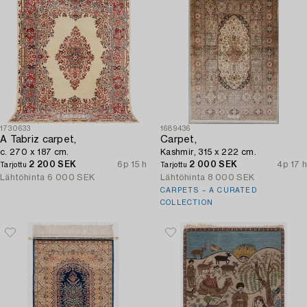
1730633
1689436
A Tabriz carpet,
Carpet,
c. 270 x 187 cm.
Kashmir, 315 x 222 cm.
2 200 SEK
6p 15 h
2 000 SEK
4p 17 h
Tarjottu
Tarjottu
Lähtöhinta
6 000 SEK
Lähtöhinta
8 000 SEK
CARPETS – A CURATED
COLLECTION