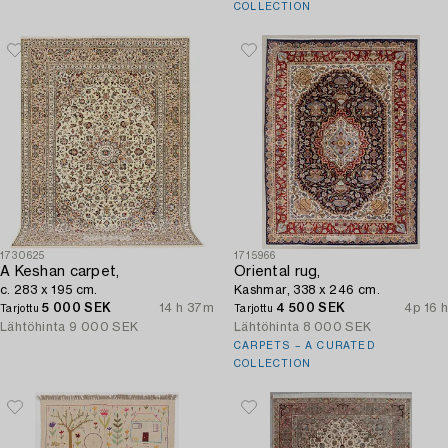
COLLECTION
1730625
1715966
A Keshan carpet,
Oriental rug,
c. 283 x 195 cm.
Kashmar, 338 x 246 cm.
5 000 SEK
14 h 37m
4 500 SEK
4p 16 h
Tarjottu
Tarjottu
Lähtöhinta
9 000 SEK
Lähtöhinta
8 000 SEK
CARPETS – A CURATED
COLLECTION