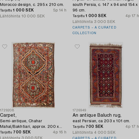
Morocco design, c. 295 x 210 cm.
south Persia, c. 147 x 94 and 154 x
1 000 SEK
5p 14 h
96 cm.
Tarjottu
1 000 SEK
4p 17 h
Lähtöhinta
10 000 SEK
Tarjottu
Lähtöhinta
3 000 SEK
CARPETS – A CURATED
COLLECTION
1729208
1726949
Carpet,
An antique Baluch rug,
Semi-antique, Chahar
east Persian, ca 203 x 101 cm.
Mahal/Bakhtiari, approx. 200 x
700 SEK
4p 17 h
Tarjottu
137 cm.
700 SEK
4p 16 h
Lähtöhinta
4 000 SEK
Tarjottu
Lähtöhinta
3 000 SEK
CARPETS – A CURATED