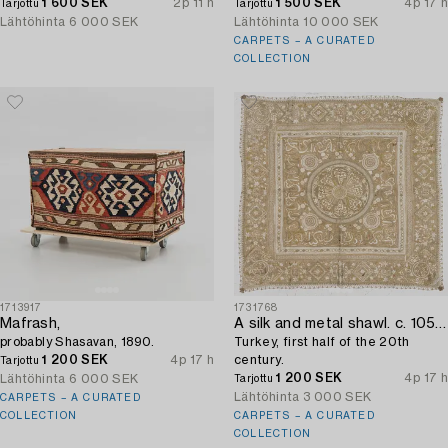
1 600 SEK
2p 11 h
1 500 SEK
4p 17 h
Tarjottu
Tarjottu
Lähtöhinta
6 000 SEK
Lähtöhinta
10 000 SEK
CARPETS – A CURATED
COLLECTION
1713917
1731768
Mafrash,
A silk and metal shawl. c. 105 x 99 cm,
probably Shasavan, 1890.
Turkey, first half of the 20th
1 200 SEK
4p 17 h
century.
Tarjottu
1 200 SEK
4p 17 h
Lähtöhinta
6 000 SEK
Tarjottu
Lähtöhinta
3 000 SEK
CARPETS – A CURATED
COLLECTION
CARPETS – A CURATED
COLLECTION