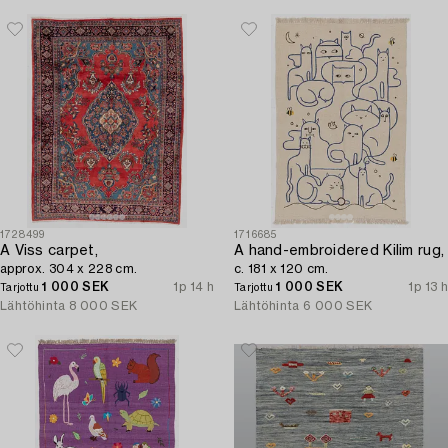
1728499
1716685
A Viss carpet,
A hand-embroidered Kilim rug,
approx. 304 x 228 cm.
c. 181 x 120 cm.
1 000 SEK
1p 14 h
1 000 SEK
1p 13 h
Tarjottu
Tarjottu
Lähtöhinta
8 000 SEK
Lähtöhinta
6 000 SEK