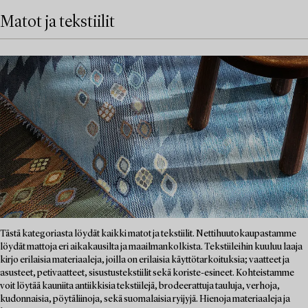
Matot ja tekstiilit
Tästä kategoriasta löydät kaikki matot ja tekstiilit. Nettihuutokaupastamme
löydät mattoja eri aikakausilta ja maailmankolkista. Tekstiileihin kuuluu laaja
kirjo erilaisia materiaaleja, joilla on erilaisia käyttötarkoituksia; vaatteet ja
asusteet, petivaatteet, sisustustekstiilit sekä koriste-esineet. Kohteistamme
voit löytää kauniita antiikkisia tekstiilejä, brodeerattuja tauluja, verhoja,
kudonnaisia, pöytäliinoja, sekä suomalaisia ryijyjä. Hienoja materiaaleja ja