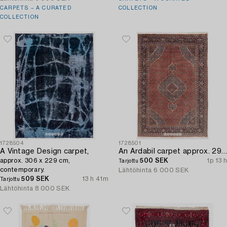
CARPETS – A CURATED
COLLECTION
COLLECTION
1728504
1728501
A Vintage Design carpet,
An Ardabil carpet approx. 295 x 200 cm.
approx. 306 x 229 cm,
500 SEK
1p 13 h
Tarjottu
contemporary.
Lähtöhinta
6 000 SEK
509 SEK
13 h 41m
Tarjottu
Lähtöhinta
8 000 SEK