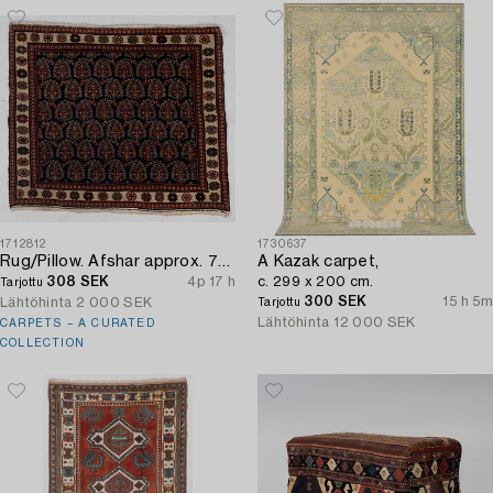
1712812
1730637
Rug/Pillow. Afshar approx. 77 x 66 cm.
A Kazak carpet,
308 SEK
4p 17 h
c. 299 x 200 cm.
Tarjottu
300 SEK
15 h 5m
Lähtöhinta
2 000 SEK
Tarjottu
Lähtöhinta
12 000 SEK
CARPETS – A CURATED
COLLECTION