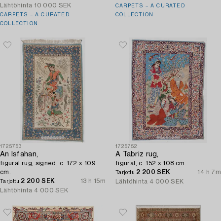
Lähtöhinta
10 000 SEK
CARPETS – A CURATED
CARPETS – A CURATED
COLLECTION
COLLECTION
1725753
1725752
An Isfahan,
A Tabriz rug,
figural rug, signed, c. 172 x 109
figural, c. 152 x 108 cm.
cm.
2 200 SEK
14 h 7m
Tarjottu
2 200 SEK
13 h 15m
Lähtöhinta
4 000 SEK
Tarjottu
Lähtöhinta
4 000 SEK