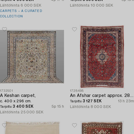
Lähtöhinta
6 000 SEK
Lähtöhinta
10 000 SEK
CARPETS – A CURATED
COLLECTION
1732501
1728498
A Keshan carpet,
An Afshar carpet approx. 288 x 205 cm.
c. 400 x 296 cm.
3 127 SEK
13 h 23m
Tarjottu
3 400 SEK
5p 15 h
Lähtöhinta
8 000 SEK
Tarjottu
Lähtöhinta
25 000 SEK