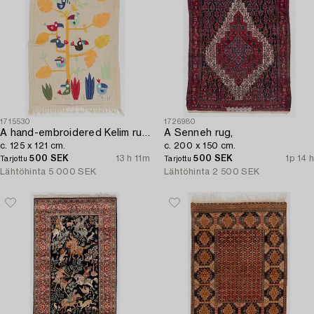
1715530
1726980
A hand-embroidered Kelim rug,
A Senneh rug,
c. 125 x 121 cm.
c. 200 x 150 cm.
500 SEK
13 h 11m
500 SEK
1p 14 h
Tarjottu
Tarjottu
Lähtöhinta
5 000 SEK
Lähtöhinta
2 500 SEK