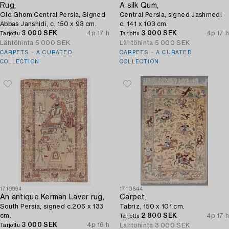
Rug,
A silk Qum,
Old Ghom Central Persia, Signed
Central Persia, signed Jashmedi
Abbas Janshidi, c. 150 x 93 cm.
c. 141 x 103 cm.
3 000 SEK
4p 17 h
3 000 SEK
4p 17 h
Tarjottu
Tarjottu
Lähtöhinta
5 000 SEK
Lähtöhinta
5 000 SEK
CARPETS – A CURATED
CARPETS – A CURATED
COLLECTION
COLLECTION
1719994
1710644
An antique Kerman Laver rug,
Carpet,
South Persia, signed c.206 x 133
Tabriz, 150 x 101 cm.
cm.
2 800 SEK
4p 17 h
Tarjottu
3 000 SEK
4p 16 h
Lähtöhinta
3 000 SEK
Tarjottu