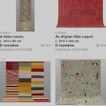
1732475
1730620
A Kelim runner,
An Afghan Kilim carpet,
c. 465 x 86 cm.
c. 200 x 199 cm.
Ei tarjouksia
5p 15 h
Ei tarjouksia
5p 14 h
Lähtöhinta
5 000 SEK
Lähtöhinta
3 000 SEK