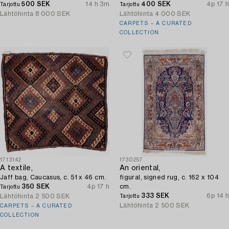
500 SEK
14 h 3m
400 SEK
4p 17 h
Tarjottu
Tarjottu
Lähtöhinta
8 000 SEK
Lähtöhinta
4 000 SEK
CARPETS – A CURATED
COLLECTION
1713142
1730257
A textile,
An oriental,
Jaff bag, Caucasus, c. 51 x 46 cm.
figural, signed rug, c. 162 x 104
350 SEK
4p 17 h
cm.
Tarjottu
333 SEK
6p 14 h
Lähtöhinta
2 500 SEK
Tarjottu
Lähtöhinta
2 500 SEK
CARPETS – A CURATED
COLLECTION