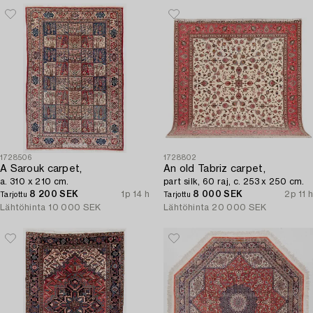
1728506
1728802
A Sarouk carpet,
An old Tabriz carpet,
a. 310 x 210 cm.
part silk, 60 raj, c. 253 x 250 cm.
8 200 SEK
1p 14 h
8 000 SEK
2p 11 h
Tarjottu
Tarjottu
Lähtöhinta
10 000 SEK
Lähtöhinta
20 000 SEK