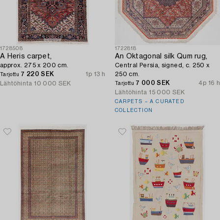
1728508
1722818
A Heris carpet,
An Oktagonal silk Qum rug,
approx. 275 x 200 cm.
Central Persia, signed, c. 250 x
7 220 SEK
1p 13 h
250 cm.
Tarjottu
7 000 SEK
4p 16 h
Lähtöhinta
10 000 SEK
Tarjottu
Lähtöhinta
15 000 SEK
CARPETS – A CURATED
COLLECTION