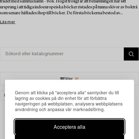
trädet med samma namn – bok. Högst troligt är att benämningen har sitt
ursprung i att tidiga indoeuropeiska böcker ristades på tunna skivor av bokträ
som senare häftades ihop till böcker. De första böckerna bestod av...
Läs mer
Filter
Genom att klicka på "acceptera alla" samtycker du till
BÖCKER & HANDSKRIFTER
KERAMIK
RENSA ALLA
lagring av cookies på din enhet för att förbättra
navigeringen på webbplatsen, analysera webbplatsens
användning och anpassa vår marknadsföring.
Din sökning gav ingen träff just nu.
Acceptera alla