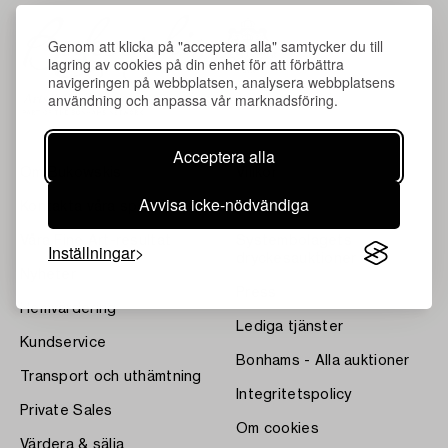
Genom att klicka på "acceptera alla" samtycker du till
lagring av cookies på din enhet för att förbättra
navigeringen på webbplatsen, analysera webbplatsens
användning och anpassa vår marknadsföring.
Acceptera alla
Om Bukowskis
Villkor
Avvisa icke-nödvändiga
Kontakta våra specialister
Bukipedia
Våra Fine Art-resultat
Systembolagets
Inställningar
dryckesauktioner
Nyheter
Press
Hemvärdering
Lediga tjänster
Kundservice
Bonhams - Alla auktioner
Transport och uthämtning
Integritetspolicy
Private Sales
Om cookies
Värdera & sälja