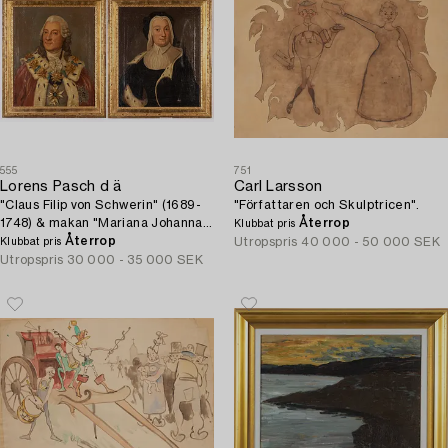
555
751
Lorens Pasch d ä
Carl Larsson
"Claus Filip von Schwerin" (1689-
"Författaren och Skulptricen".
1748) & makan "Mariana Johanna
Återrop
Klubbat pris
Burensköld" (1694-1774).
Återrop
Utropspris
40 000 - 50 000 SEK
Klubbat pris
Utropspris
30 000 - 35 000 SEK