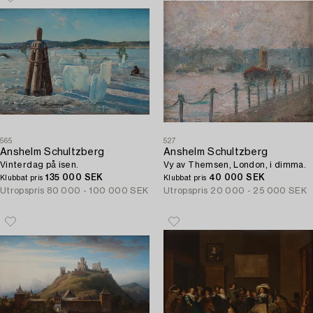
565
527
Anshelm Schultzberg
Anshelm Schultzberg
Vinterdag på isen.
Vy av Themsen, London, i dimma.
135 000 SEK
40 000 SEK
Klubbat pris
Klubbat pris
Utropspris
80 000 - 100 000 SEK
Utropspris
20 000 - 25 000 SEK