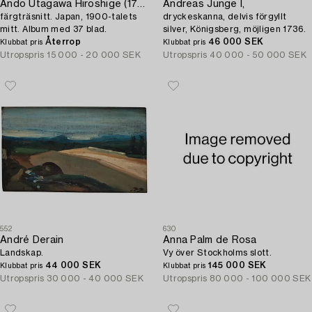
Ando Utagawa Hiroshige (1797-1858) efter,
Andreas Junge I,
färgträsnitt. Japan, 1900-talets
dryckeskanna, delvis förgyllt
mitt. Album med 37 blad.
silver, Königsberg, möjligen 1736.
Återrop
46 000 SEK
Klubbat pris
Klubbat pris
Utropspris
15 000 - 20 000 SEK
Utropspris
40 000 - 50 000 SEK
552
630
André Derain
Anna Palm de Rosa
Landskap.
Vy över Stockholms slott.
44 000 SEK
145 000 SEK
Klubbat pris
Klubbat pris
Utropspris
30 000 - 40 000 SEK
Utropspris
80 000 - 100 000 SEK