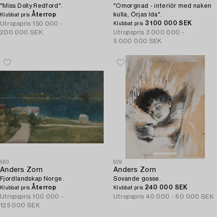
"Miss Dolly Redford".
"Omorgnad - interiör med naken
Återrop
kulla, Örjas Ida".
Klubbat pris
3 100 000 SEK
Utropspris
150 000 -
Klubbat pris
200 000 SEK
Utropspris
3 000 000 -
5 000 000 SEK
583
629
Anders Zorn
Anders Zorn
Fjordlandskap Norge.
Sovande gosse.
Återrop
240 000 SEK
Klubbat pris
Klubbat pris
Utropspris
100 000 -
Utropspris
40 000 - 60 000 SEK
125 000 SEK