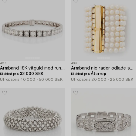
407
499
Armband 18K vitguld med runda briljantslipade diamanter totalvikt ca 7.00 ct.
Armband nio rader odlade sötvattenpärlor lås 18K guld.
32 000 SEK
Återrop
Klubbat pris
Klubbat pris
Utropspris
40 000 - 50 000 SEK
Utropspris
20 000 - 25 000 SEK