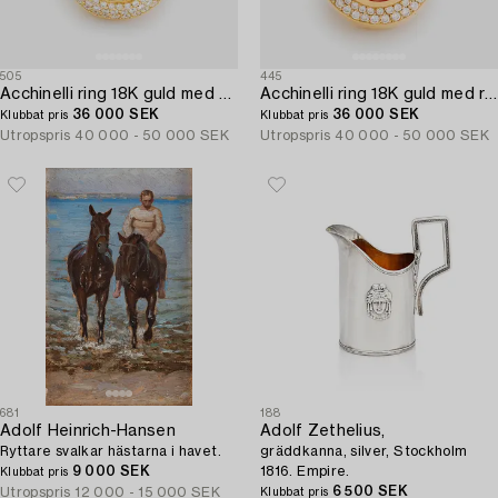
505
445
Acchinelli ring 18K guld med krysopras och runda briljantslipade diamanter.
Acchinelli ring 18K guld med rodokrosit och runda briljantslipade diamanter.
36 000 SEK
36 000 SEK
Klubbat pris
Klubbat pris
Utropspris
40 000 - 50 000 SEK
Utropspris
40 000 - 50 000 SEK
681
188
Adolf Heinrich-Hansen
Adolf Zethelius,
Ryttare svalkar hästarna i havet.
gräddkanna, silver, Stockholm
9 000 SEK
1816. Empire.
Klubbat pris
6 500 SEK
Utropspris
12 000 - 15 000 SEK
Klubbat pris