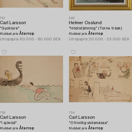
761
546
Carl Larsson
Helmer Osslund
"Gycklare".
"Höststämning" (Torne träsk).
Återrop
Återrop
Klubbat pris
Klubbat pris
Utropspris
60 000 - 80 000 SEK
Utropspris
20 000 - 25 000 SEK
756
754
Carl Larsson
Carl Larsson
"I sjönöd".
"Ofrivillig skilsmässa".
Återrop
Återrop
Klubbat pris
Klubbat pris