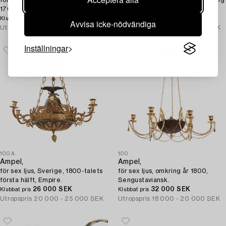
förgylld koppar. Tibeto-kinesisk,
brons. Qingdynastin, sen Qianlong
1700-tal.
/omkring 1800.
Återrop
55 000 SEK
Klubbat pris
Klubbat pris
Avvisa icke-nödvändiga
Utropspris
75 000 - 100 000 SEK
Utropspris
30 000 - 35 000 SEK
Inställningar
100A
100
Ampel,
Ampel,
för sex ljus, Sverige, 1800-talets
för sex ljus, omkring år 1800,
första hälft, Empire.
Sengustaviansk.
26 000 SEK
32 000 SEK
Klubbat pris
Klubbat pris
Utropspris
20 000 - 25 000 SEK
Utropspris
18 000 - 20 000 SEK