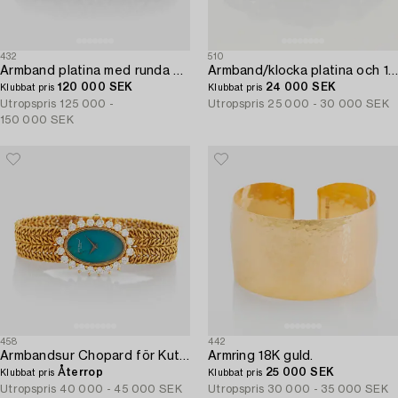
432
510
Armband platina med runda briljantslipade diamanter.
Armband/klocka platina och 18K vitguld med gammal- och åttkantslipade diamanter.
120 000 SEK
24 000 SEK
Klubbat pris
Klubbat pris
Utropspris
125 000 -
Utropspris
25 000 - 30 000 SEK
150 000 SEK
458
442
Armbandsur Chopard för Kutchinsky 18K guld med tavla av turkos och med diamantkrans.
Armring 18K guld.
Återrop
25 000 SEK
Klubbat pris
Klubbat pris
Utropspris
40 000 - 45 000 SEK
Utropspris
30 000 - 35 000 SEK