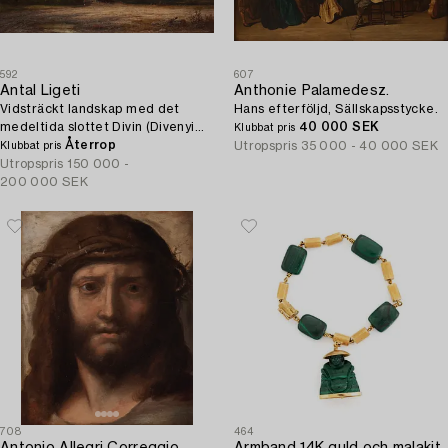
592
607
Antal Ligeti
Anthonie Palamedesz.
Vidsträckt landskap med det
Hans efterföljd, Sällskapsstycke.
medeltida slottet Divin (Divenyi
40 000 SEK
Klubbat pris
Kastély), Slovakien.
Återrop
Utropspris
35 000 - 40 000 SEK
Klubbat pris
Utropspris
150 000 -
200 000 SEK
708
464