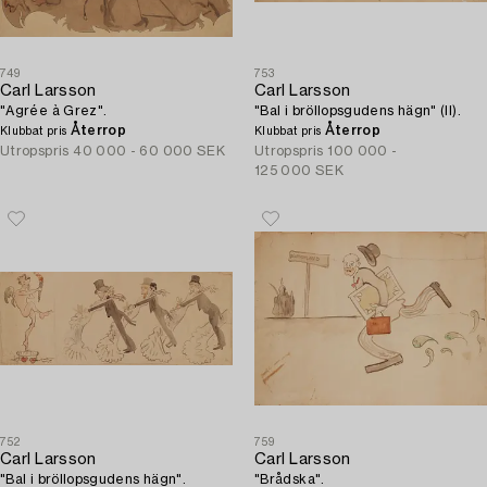
749
753
Carl Larsson
Carl Larsson
"Agrée à Grez".
"Bal i bröllopsgudens hägn" (II).
Återrop
Återrop
Klubbat pris
Klubbat pris
Utropspris
40 000 - 60 000 SEK
Utropspris
100 000 -
125 000 SEK
752
759
Carl Larsson
Carl Larsson
"Bal i bröllopsgudens hägn".
"Brådska".