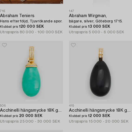
716
147
Abraham Teniers
Abraham Wirgman,
Hans efterföljd, Tjuvrökande apor.
bägare, silver, Göteborg 1715.
120 000 SEK
13 000 SEK
Klubbat pris
Klubbat pris
Utropspris
80 000 - 100 000 SEK
Utropspris
5 000 - 6 000 SEK
506
415
Acchinelli hängsmycke 18K guld med en droppe av krysopras och runda briljantslipade diamanter.
Acchinelli hängsmycke 18K guld med en droppe av onyx och runda briljantslipade diamanter.
20 000 SEK
12 000 SEK
Klubbat pris
Klubbat pris
Utropspris
25 000 - 30 000 SEK
Utropspris
15 000 - 20 000 SEK