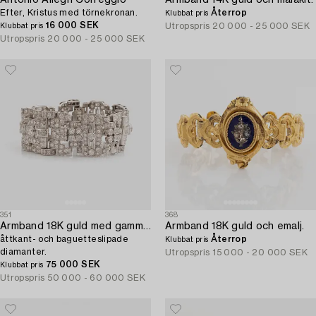
Antonio Allegri Correggio
Armband 14K guld och malakit.
Efter, Kristus med törnekronan.
Återrop
Klubbat pris
16 000 SEK
Utropspris
20 000 - 25 000 SEK
Klubbat pris
Utropspris
20 000 - 25 000 SEK
351
368
Armband 18K guld med gammal-,
Armband 18K guld och emalj.
åttkant- och baguetteslipade
Återrop
Klubbat pris
diamanter.
Utropspris
15 000 - 20 000 SEK
75 000 SEK
Klubbat pris
Utropspris
50 000 - 60 000 SEK