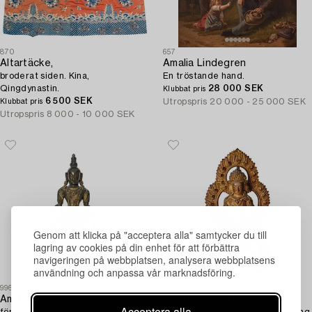
870
657
Altartäcke,
Amalia Lindegren
broderat siden. Kina,
En tröstande hand.
Qingdynastin.
28 000 SEK
Klubbat pris
6 500 SEK
Utropspris
20 000 - 25 000 SEK
Klubbat pris
Utropspris
8 000 - 10 000 SEK
Genom att klicka på "acceptera alla" samtycker du till
lagring av cookies på din enhet för att förbättra
navigeringen på webbplatsen, analysera webbplatsens
användning och anpassa vår marknadsföring.
996
998
Amitayus,
Amittayus buddha,
Acceptera alla