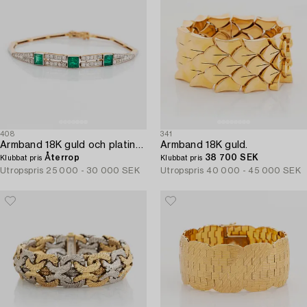
408
341
Armband 18K guld och platina med trappslipade smaragder samt gammal- och åttkantslipade diamanter.
Armband 18K guld.
Återrop
38 700 SEK
Klubbat pris
Klubbat pris
Utropspris
25 000 - 30 000 SEK
Utropspris
40 000 - 45 000 SEK