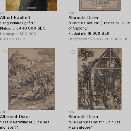
746
736
Albert Edelfelt
Albrecht Dürer
"Ung kvinna i grått".
"Christo Sacrum" (Frederick Duke
440 000 SEK
of Saxony).
Klubbat pris
16 000 SEK
Utropspris
500 000 -
Klubbat pris
600 000 SEK
Utropspris
15 000 - 20 000 SEK
731
735
Albrecht Dürer
Albrecht Dürer
"Das Meerwunder (The sea
"Die Geburt Christi", ur: "Das
monster)".
Marienleben".