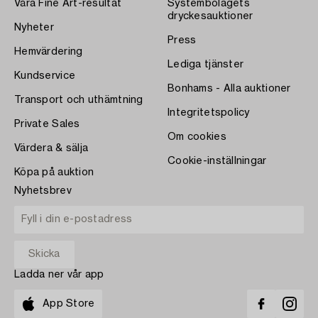
Våra Fine Art-resultat
Systembolagets
dryckesauktioner
Nyheter
Press
Hemvärdering
Lediga tjänster
Kundservice
Bonhams - Alla auktioner
Transport och uthämtning
Integritetspolicy
Private Sales
Om cookies
Värdera & sälja
Cookie-inställningar
Köpa på auktion
Nyhetsbrev
Ladda ner vår app
App Store