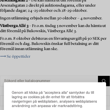
Arsenalsgatan 2
– Du kan hämta ut ditt föremål på
Arsenalsgatan 2 direkt på auktionsdagarna, eller under
följande dagar; 24–25 oktober och 28–29 oktober.
Ingen utlämning erbjuds mellan 30 oktober – 4 november.
Västberga Allé 3
– Fr.o.m. tisdag 5 november kan du hämta ut
ditt föremål på Bukowskis, Västberga Allé 3.
Fr.o.m. 8 oktober debiteras en förvaringsavgift på 50 SEK per
föremål och dag. Bukowskis önskar full betalning av ditt
föremål innan utlämning kan ske.
⟶ Se öppettider
Genom att klicka på "acceptera alla" samtycker du till
lagring av cookies på din enhet för att förbättra
navigeringen på webbplatsen, analysera webbplatsens
Filter
användning och anpassa vår marknadsföring.