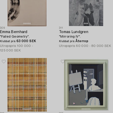
309
311
Emma Bernhard
Tomas Lundgren
"Failed Geometry".
"Mirroring IV".
63 000 SEK
Återrop
Klubbat pris
Klubbat pris
Utropspris
100 000 -
Utropspris
60 000 - 80 000 SEK
125 000 SEK