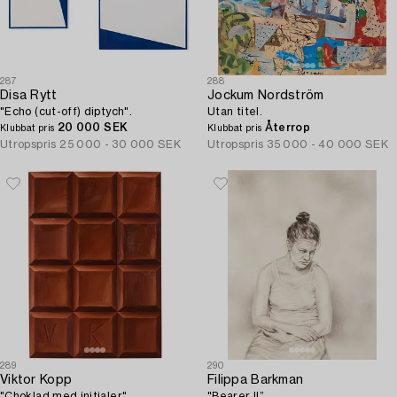
287
288
Disa Rytt
Jockum Nordström
"Echo (cut-off) diptych".
Utan titel.
20 000 SEK
Återrop
Klubbat pris
Klubbat pris
Utropspris
25 000 - 30 000 SEK
Utropspris
35 000 - 40 000 SEK
289
290
Viktor Kopp
Filippa Barkman
"Choklad med initialer".
"Bearer II”.