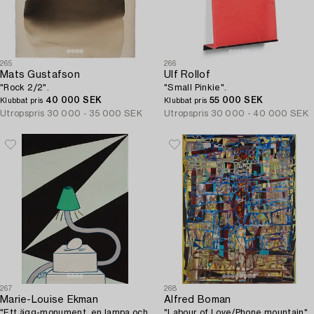
265
266
Mats Gustafson
Ulf Rollof
"Rock 2/2".
"Small Pinkie".
40 000 SEK
55 000 SEK
Klubbat pris
Klubbat pris
Utropspris
30 000 - 35 000 SEK
Utropspris
30 000 - 40 000 SEK
267
268
Marie-Louise Ekman
Alfred Boman
"Ett ägg-monument, en lampa och
"Labour of Love/Phone mountain".