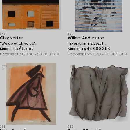
279
280
Clay Ketter
Willem Andersson
"We do what we do".
"Everything is Lost I".
Återrop
44 000 SEK
Klubbat pris
Klubbat pris
Utropspris
40 000 - 50 000 SEK
Utropspris
25 000 - 30 000 SEK
281
282