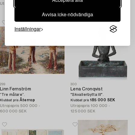
Utropspris
10 000 - 12 000 SEK
Utropspris
500 000 -
600 000 SEK
Avvisa icke-nödvändiga
Inställningar
299
300
Linn Fernström
Lena Cronqvist
”Tre målare”.
"Skvallerbytta III".
Återrop
185 000 SEK
Klubbat pris
Klubbat pris
Utropspris
500 000 -
Utropspris
100 000 -
600 000 SEK
125 000 SEK