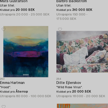
Mats Gustafson
Barbro Bäckström
Utan titel.
Utan titel.
20 000 SEK
310 000 SEK
Klubbat pris
Klubbat pris
Utropspris
20 000 - 25 000 SEK
Utropspris
150 000 -
175 000 SEK
283
284
Emma Hartman
Ditte Ejlerskov
"Hood".
"Wild Rose Virus".
Återrop
20 000 SEK
Klubbat pris
Klubbat pris
Utropspris
80 000 - 100 000 SEK
Utropspris
18 000 - 20 000 SEK