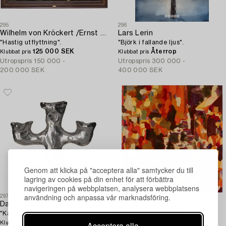
295
296
Wilhelm von Kröckert /Ernst Billgren
Lars Lerin
"Hastig utflyttning".
"Björk i fallande ljus".
125 000 SEK
Återrop
Klubbat pris
Klubbat pris
Utropspris
150 000 -
Utropspris
300 000 -
200 000 SEK
400 000 SEK
Genom att klicka på "acceptera alla" samtycker du till
lagring av cookies på din enhet för att förbättra
navigeringen på webbplatsen, analysera webbplatsens
användning och anpassa vår marknadsföring.
297
298
Dan Wolgers
Rolf Hanson
"Källa".
"Runtom trappa 12".
10 000 SEK
480 000 SEK
Acceptera alla
Klubbat pris
Klubbat pris