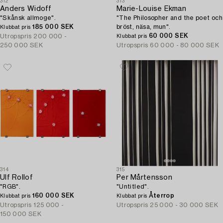
312
313
Anders Widoff
Marie-Louise Ekman
"Skånsk allmoge".
"The Philosopher and the poet och
185 000 SEK
bröst, näsa, mun".
Klubbat pris
60 000 SEK
Utropspris
200 000 -
Klubbat pris
250 000 SEK
Utropspris
60 000 - 80 000 SEK
314
315
Ulf Rollof
Per Mårtensson
"RGB".
"Untitled".
160 000 SEK
Återrop
Klubbat pris
Klubbat pris
Utropspris
125 000 -
Utropspris
25 000 - 30 000 SEK
150 000 SEK