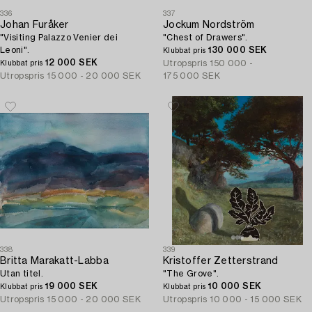
336
337
Johan Furåker
Jockum Nordström
"Visiting Palazzo Venier dei
"Chest of Drawers".
Leoni".
130 000 SEK
Klubbat pris
12 000 SEK
Utropspris
150 000 -
Klubbat pris
Utropspris
15 000 - 20 000 SEK
175 000 SEK
338
339
Britta Marakatt-Labba
Kristoffer Zetterstrand
Utan titel.
"The Grove".
19 000 SEK
10 000 SEK
Klubbat pris
Klubbat pris
Utropspris
15 000 - 20 000 SEK
Utropspris
10 000 - 15 000 SEK