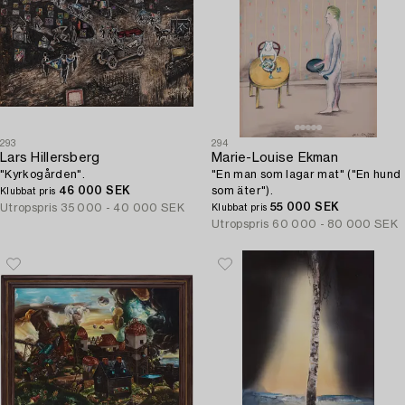
293
294
Lars Hillersberg
Marie-Louise Ekman
"Kyrkogården".
"En man som lagar mat" ("En hund
46 000 SEK
som äter").
Klubbat pris
55 000 SEK
Utropspris
35 000 - 40 000 SEK
Klubbat pris
Utropspris
60 000 - 80 000 SEK