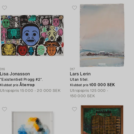
316
317
Lisa Jonasson
Lars Lerin
”Existentiell Progg #2”.
Utan titel.
Återrop
100 000 SEK
Klubbat pris
Klubbat pris
Utropspris
15 000 - 20 000 SEK
Utropspris
125 000 -
150 000 SEK