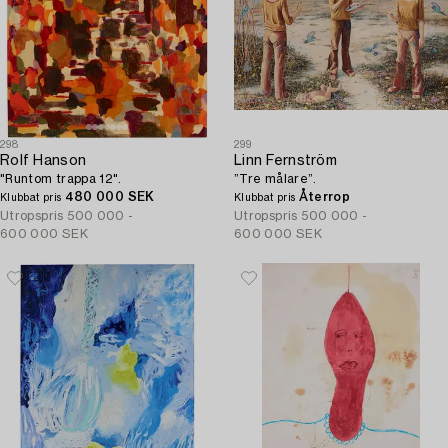
298
299
Rolf Hanson
Linn Fernström
"Runtom trappa 12".
”Tre målare”.
480 000 SEK
Återrop
Klubbat pris
Klubbat pris
Utropspris
500 000 -
Utropspris
500 000 -
600 000 SEK
600 000 SEK