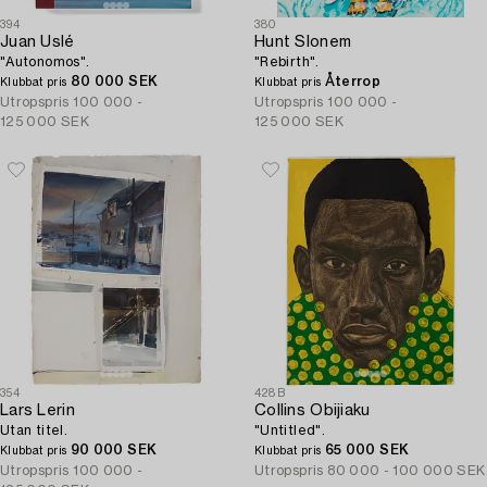
394
380
Juan Uslé
Hunt Slonem
"Autonomos".
"Rebirth".
80 000 SEK
Återrop
Klubbat pris
Klubbat pris
Utropspris
100 000 -
Utropspris
100 000 -
125 000 SEK
125 000 SEK
354
428B
Lars Lerin
Collins Obijiaku
Utan titel.
"Untitled".
90 000 SEK
65 000 SEK
Klubbat pris
Klubbat pris
Utropspris
100 000 -
Utropspris
80 000 - 100 000 SEK