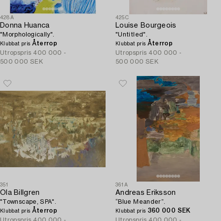
428A
425C
Donna Huanca
Louise Bourgeois
"Morphologically".
"Untitled".
Återrop
Återrop
Klubbat pris
Klubbat pris
Utropspris
400 000 -
Utropspris
400 000 -
500 000 SEK
500 000 SEK
351
361A
Ola Billgren
Andreas Eriksson
"Townscape, SPA".
“Blue Meander”.
Återrop
360 000 SEK
Klubbat pris
Klubbat pris
Utropspris
400 000 -
Utropspris
400 000 -