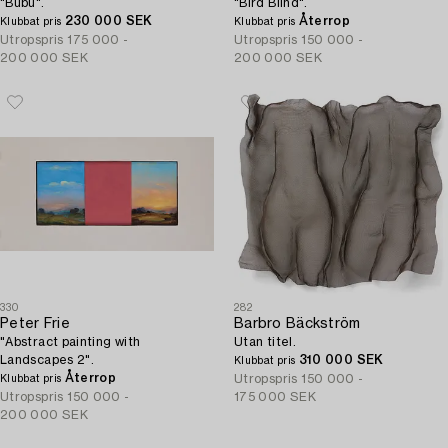
"Bubu".
"Bird Blind".
230 000 SEK
Återrop
Klubbat pris
Klubbat pris
Utropspris
175 000 -
Utropspris
150 000 -
200 000 SEK
200 000 SEK
330
282
Peter Frie
Barbro Bäckström
"Abstract painting with
Utan titel.
Landscapes 2".
310 000 SEK
Klubbat pris
Återrop
Utropspris
150 000 -
Klubbat pris
Utropspris
150 000 -
175 000 SEK
200 000 SEK