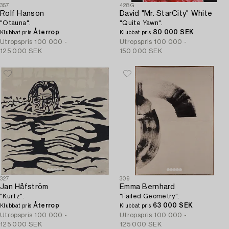
357
428G
Rolf Hanson
David "Mr. StarCity" White
"Otauna".
"Quite Yawn".
Återrop
80 000 SEK
Klubbat pris
Klubbat pris
Utropspris
100 000 -
Utropspris
100 000 -
125 000 SEK
150 000 SEK
327
309
Jan Håfström
Emma Bernhard
"Kurtz".
"Failed Geometry".
Återrop
63 000 SEK
Klubbat pris
Klubbat pris
Utropspris
100 000 -
Utropspris
100 000 -
125 000 SEK
125 000 SEK