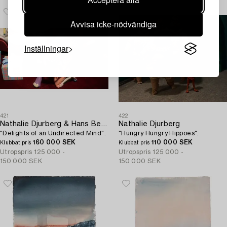
Avvisa icke-nödvändiga
Inställningar
421
422
Nathalie Djurberg & Hans Berg
Nathalie Djurberg
"Delights of an Undirected Mind".
"Hungry Hungry Hippoes".
160 000 SEK
110 000 SEK
Klubbat pris
Klubbat pris
Utropspris
125 000 -
Utropspris
125 000 -
150 000 SEK
150 000 SEK