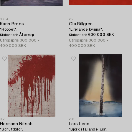
330A
285
Karin Broos
Ola Billgren
"Hoppet".
"Liggande kvinna".
Återrop
600 000 SEK
Klubbat pris
Klubbat pris
Utropspris
300 000 -
Utropspris
300 000 -
400 000 SEK
400 000 SEK
386
296
Hermann Nitsch
Lars Lerin
"Schüttbild”.
"Björk i fallande ljus".