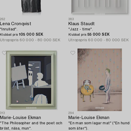
262
383
Lena Cronqvist
Klaus Staudt
"Inrullad".
"Jazz - time".
105 000 SEK
55 000 SEK
Klubbat pris
Klubbat pris
Utropspris
60 000 - 80 000 SEK
Utropspris
60 000 - 80 000 SEK
313
294
Marie-Louise Ekman
Marie-Louise Ekman
"The Philosopher and the poet och
"En man som lagar mat" ("En hund
bröst, näsa, mun".
som äter").