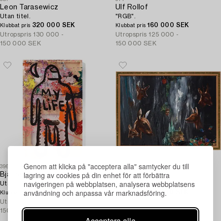
Leon Tarasewicz
Ulf Rollof
Utan titel.
"RGB".
320 000 SEK
160 000 SEK
Klubbat pris
Klubbat pris
Utropspris
130 000 -
Utropspris
125 000 -
150 000 SEK
150 000 SEK
Genom att klicka på "acceptera alla" samtycker du till
396
353
lagring av cookies på din enhet för att förbättra
Bjarne Melgaard
Ernst Billgren
navigeringen på webbplatsen, analysera webbplatsens
Utan titel.
"Släktens historia".
användning och anpassa vår marknadsföring.
Återrop
105 000 SEK
Klubbat pris
Klubbat pris
Utropspris
125 000 -
Utropspris
125 000 -
150 000 SEK
150 000 SEK
Acceptera alla