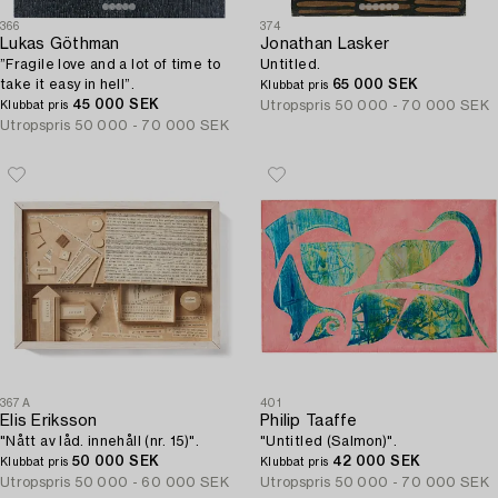
366
374
Lukas Göthman
Jonathan Lasker
”Fragile love and a lot of time to
Untitled.
take it easy in hell”.
65 000 SEK
Klubbat pris
45 000 SEK
Utropspris
50 000 - 70 000 SEK
Klubbat pris
Utropspris
50 000 - 70 000 SEK
367A
401
Elis Eriksson
Philip Taaffe
"Nått av låd. innehåll (nr. 15)".
"Untitled (Salmon)".
50 000 SEK
42 000 SEK
Klubbat pris
Klubbat pris
Utropspris
50 000 - 60 000 SEK
Utropspris
50 000 - 70 000 SEK