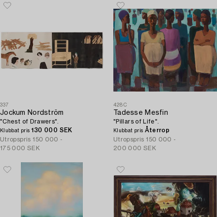
337
428C
Jockum Nordström
Tadesse Mesfin
"Chest of Drawers".
"Pillars of Life".
130 000 SEK
Återrop
Klubbat pris
Klubbat pris
Utropspris
150 000 -
Utropspris
150 000 -
175 000 SEK
200 000 SEK