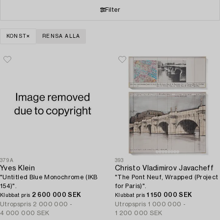
Filter
KONST
RENSA ALLA
379A
393
Yves Klein
Christo Vladimirov Javacheff
"Untitled Blue Monochrome (IKB
"The Pont Neuf, Wrapped (Project
154)".
for Paris)".
2 600 000 SEK
1 150 000 SEK
Klubbat pris
Klubbat pris
Utropspris
2 000 000 -
Utropspris
1 000 000 -
4 000 000 SEK
1 200 000 SEK