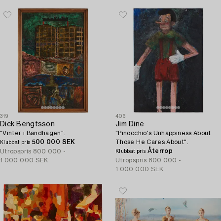
319
406
Dick Bengtsson
Jim Dine
"Vinter i Bandhagen".
"Pinocchio's Unhappiness About
500 000 SEK
Those He Cares About".
Klubbat pris
Återrop
Utropspris
800 000 -
Klubbat pris
1 000 000 SEK
Utropspris
800 000 -
1 000 000 SEK