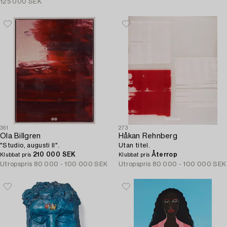
125 000 SEK
361
273
Ola Billgren
Håkan Rehnberg
"Studio, augusti II".
Utan titel.
210 000 SEK
Återrop
Klubbat pris
Klubbat pris
Utropspris
80 000 - 100 000 SEK
Utropspris
80 000 - 100 000 SEK