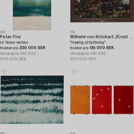
263
295
Peter Frie
Wilhelm von Kröckert /Ernst Billgren
Ur Noen-sviten.
"Hastig utflyttning".
230 000 SEK
125 000 SEK
Klubbat pris
Klubbat pris
Utropspris
150 000 -
Utropspris
150 000 -
200 000 SEK
200 000 SEK
387
314