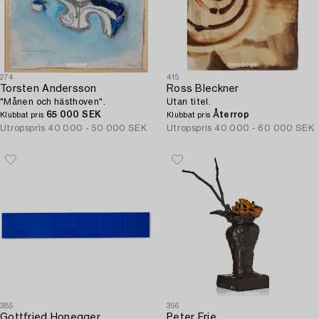
274
415
Torsten Andersson
Ross Bleckner
"Månen och hästhoven".
Utan titel.
65 000 SEK
Återrop
Klubbat pris
Klubbat pris
Utropspris
40 000 - 50 000 SEK
Utropspris
40 000 - 60 000 SEK
385
356
Gottfried Honegger
Peter Frie