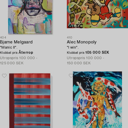
404
410
Bjarne Melgaard
Alec Monopoly
"Manic II".
"I win".
Återrop
105 000 SEK
Klubbat pris
Klubbat pris
Utropspris
100 000 -
Utropspris
100 000 -
125 000 SEK
150 000 SEK