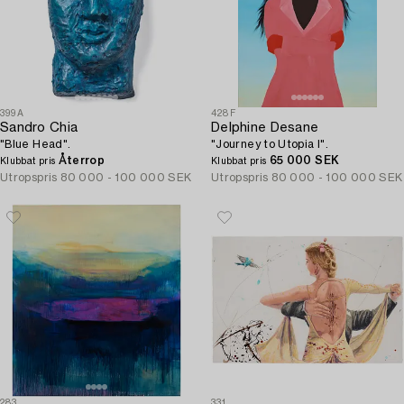
399A
428F
Sandro Chia
Delphine Desane
"Blue Head".
"Journey to Utopia I".
Återrop
65 000 SEK
Klubbat pris
Klubbat pris
Utropspris
80 000 - 100 000 SEK
Utropspris
80 000 - 100 000 SEK
283
331